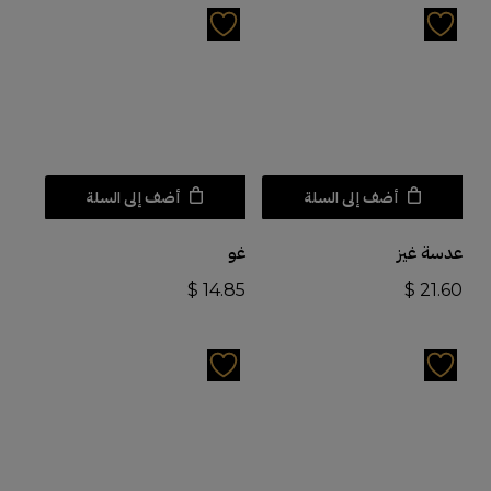
أضف إلى السلة
أضف إلى السلة
عدسة غيز
غو
$
14.85
$
21.60