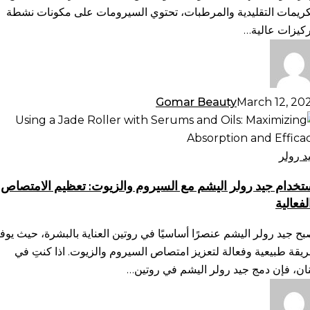
ناية
كريمات التقليدية والمرطبات، تحتوي السيرومات على مكونات نشطة
لبشرة
ركيزات عالية…
Gomar Beauty
March 12, 20
تخدام
د
لر
د رولر
يشم
تخدام جيد رولر اليشم مع السيروم والزيوت: تعظيم الامتصاص
لفعالية
سيروم
لزيوت:
بح جيد رولر اليشم عنصرًا أساسيًا في روتين العناية بالبشرة، حيث يوف
ظيم
يقة طبيعية وفعالة لتعزيز امتصاص السيروم والزيوت. اذا كنتِ في
امتصاص
نان، فإن دمج جيد رولر اليشم في روتين…
فعالية