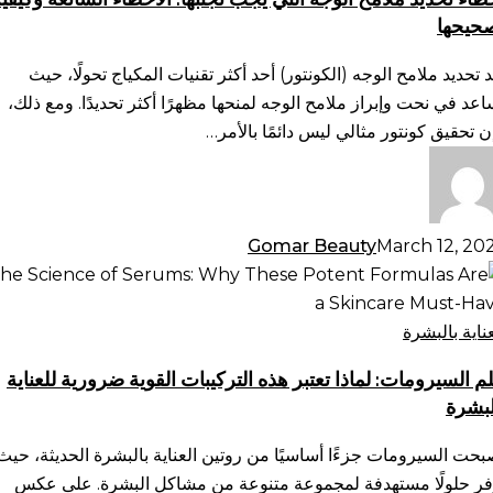
تي
حيحها
ب
بها:
د تحديد ملامح الوجه (الكونتور) أحد أكثر تقنيات المكياج تحولًا، حيث
أخطاء
اعد في نحت وإبراز ملامح الوجه لمنحها مظهرًا أكثر تحديدًا. ومع ذلك،
شائعة
ن تحقيق كونتور مثالي ليس دائمًا بالأمر…
يفية
حيحها
Gomar Beauty
March 12, 20
م
سيرومات:
ذا
عناية بالبشرة
بر
م السيرومات: لماذا تعتبر هذه التركيبات القوية ضرورية للعناية
ه
لبشرة
تركيبات
وية
بحت السيرومات جزءًا أساسيًا من روتين العناية بالبشرة الحديثة، حيث
ورية
فر حلولًا مستهدفة لمجموعة متنوعة من مشاكل البشرة. على عكس