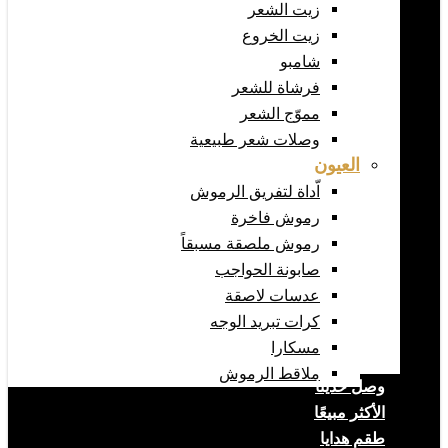
زيت الشعر
زيت الخروع
شامبو
فرشاة للشعر
مموّج الشعر
وصلات شعر طبيعية
العيون
اّداة لتفريق الرموش
رموش فاخرة
رموش ملصقة مسبقاً
صابونة الحواجب
عدسات لاصقة
كرات تبريد الوجه
مسكارا
ملاقط الرموش
وصل حديثا
الأكثر مبيعًا
طقم هدايا