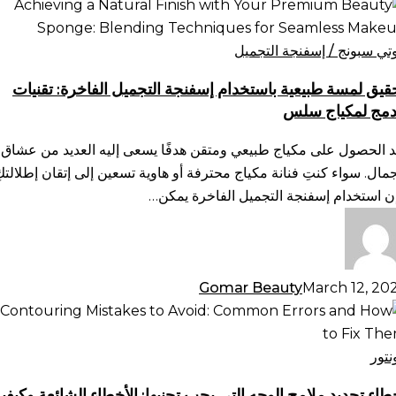
قيق
سة
يعية
وتي سبونج / إسفنجة التجميل
ستخدام
قيق لمسة طبيعية باستخدام إسفنجة التجميل الفاخرة: تقنيات
فنجة
دمج لمكياج سلس
تجميل
فاخرة:
د الحصول على مكياج طبيعي ومتقن هدفًا يسعى إليه العديد من عشاق
نيات
جمال. سواء كنتِ فنانة مكياج محترفة أو هاوية تسعين إلى إتقان إطلالتكِ
دمج
ن استخدام إسفنجة التجميل الفاخرة يمكن…
كياج
س
Gomar Beauty
March 12, 20
طاء
ديد
امح
نتور
وجه
طاء تحديد ملامح الوجه التي يجب تجنبها: الأخطاء الشائعة وكيفي