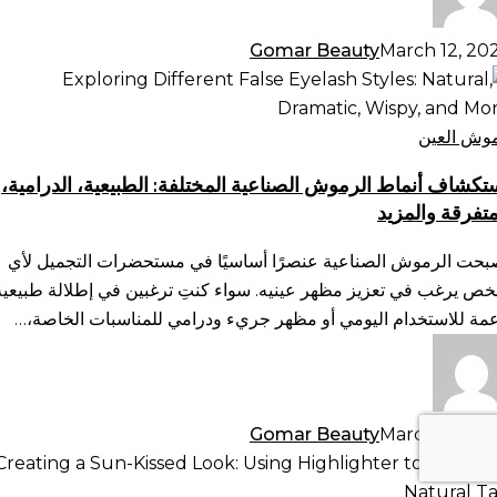
Gomar Beauty
March 12, 20
تكشاف
ماط
رموش
وش العين
صناعية
تكشاف أنماط الرموش الصناعية المختلفة: الطبيعية، الدرامية،
ختلفة:
متفرقة والمزيد
طبيعية،
رامية،
بحت الرموش الصناعية عنصرًا أساسيًا في مستحضرات التجميل لأي
متفرقة
ص يرغب في تعزيز مظهر عينيه. سواء كنتِ ترغبين في إطلالة طبيعية
لمزيد
عمة للاستخدام اليومي أو مظهر جريء ودرامي للمناسبات الخاصة،…
Gomar Beauty
March 12, 20
شاء
هر