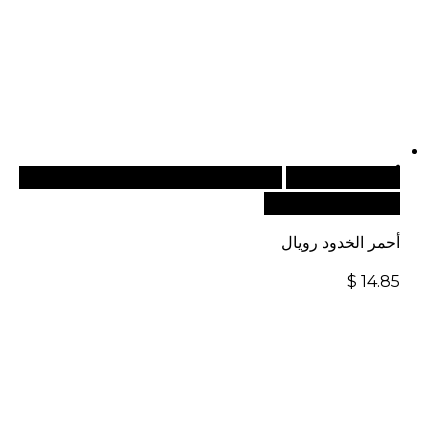
أضف إلى السلة
للطلبات الدولية، تفضل بزيارة موقعنا
الإلكتروني العالمي:
أحمر الخدود رويال
$
14.85