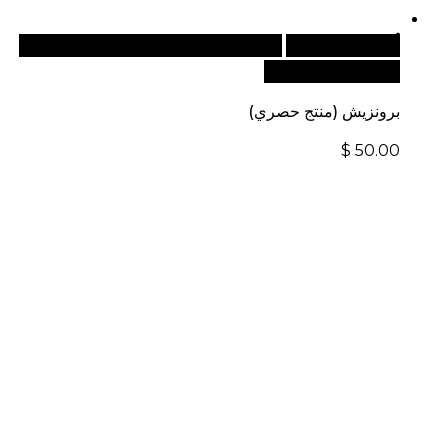
أضف إلى السلة
للطلبات الدولية، تفضل بزيارة موقعنا
الإلكتروني العالمي:
برونزيش (منتج حصري)
$
50.00