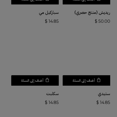
ريديش (منتج حصري)
سباركيل مي
$
14.85
$
50.00
أضف إلى السلة
أضف إلى السلة
ستيدي
سكلبت
$
14.85
$
14.85