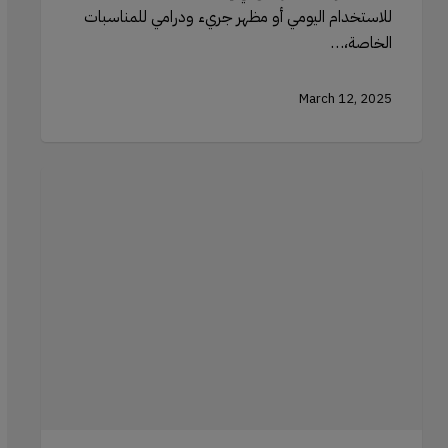
للاستخدام اليومي أو مظهر جريء ودرامي للمناسبات
الخاصة،…
March 12, 2025
إنشاء
مظهر
مشمس:
كيفية
استخدام
الهايلايتر
لمحاكاة
السمرة
الطبيعية