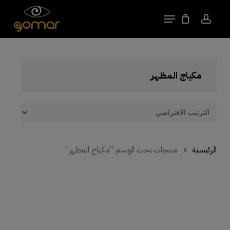
kip
Close
Cart
Menu
Cart
to
account
Close
in
Menu
nt
مكياج المظهر
الرئيسية
منتجات تحت الوسم “مكياج المظهر”