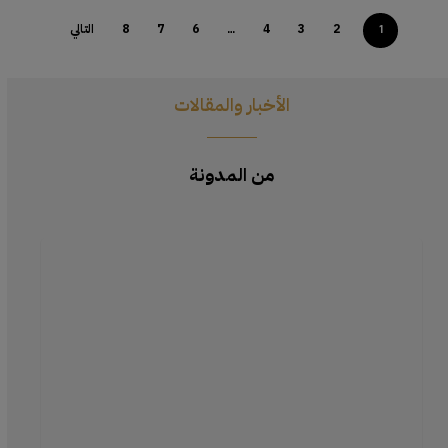
2
3
4
6
7
8
التالي
…
1
الأخبار والمقالات
من المدونة
تحقيق
لمسة
طبيعية
باستخدام
إسفنجة
التجميل
الفاخرة:
تقنيات