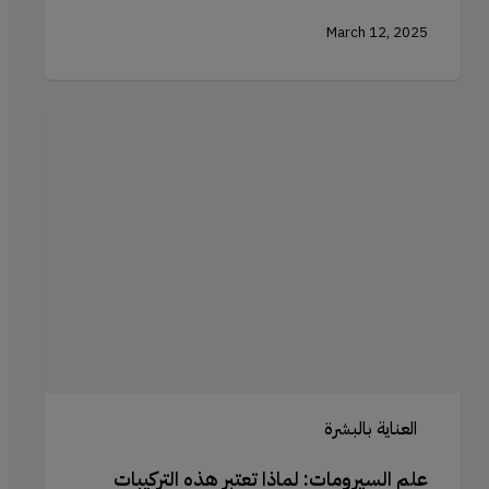
March 12, 2025
علم
السيرومات:
لماذا
تعتبر
هذه
التركيبات
القوية
ضرورية
للعناية
بالبشرة
العناية بالبشرة
علم السيرومات: لماذا تعتبر هذه التركيبات