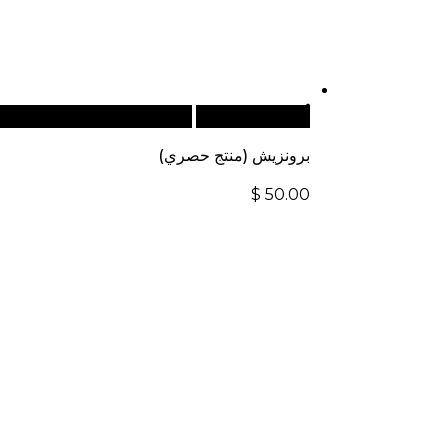
أضف إلى السلة
للطلبات الدولية، تفضل بزيار
برونزيش (منتج حصري)
$
50.00