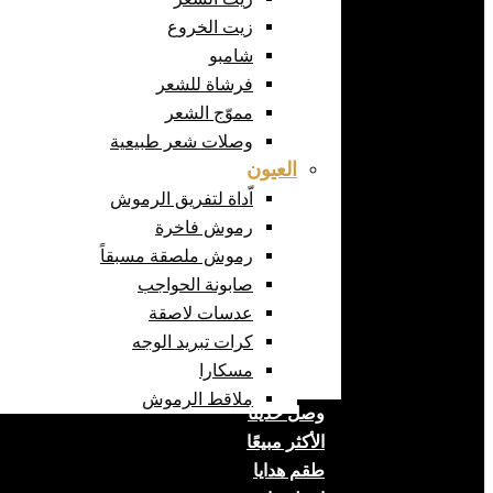
زيت الخروع
شامبو
فرشاة للشعر
مموّج الشعر
وصلات شعر طبيعية
العيون
اّداة لتفريق الرموش
رموش فاخرة
رموش ملصقة مسبقاً
صابونة الحواجب
عدسات لاصقة
كرات تبريد الوجه
مسكارا
ملاقط الرموش
وصل حديثا
الأكثر مبيعًا
طقم هدايا