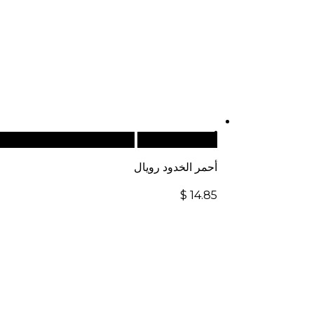
أضف إلى السلة
للطلبات الدولية، تفضل بزيار
أحمر الخدود رويال
$
14.85