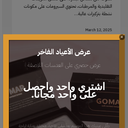
التقليدية والمرطبات، تحتوي السيرومات على مكونات
نشطة بتركيزات عالية…
March 12, 2025
×
عرض الأعياد الفاخر
استخدام
جيد
عرض حصري على العدسات اللاصقة
رولر
اليشم
مع
اشتري واحد واحصل
السيروم
على واحد مجانا.
والزيوت:
تعظيم
الامتصاص
والفعالية
دلّلي عينيك هذا الموسم بعدسات فاخرة، مختارة بعناية لراحة