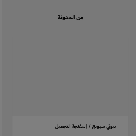
من المدونة
تحقيق
لمسة
طبيعية
باستخدام
إسفنجة
التجميل
الفاخرة:
تقنيات
الدمج
لمكياج
سلس
بيوتي سبونج / إسفنجة التجميل