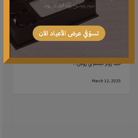
تدوم ووضوح رؤية أنيق كل يوم.
جيد رولر
استخدام جيد رولر اليشم مع السيروم
والزيوت: تعظيم الامتصاص والفعالية
تسوّقي عرض الأعياد الآن
أصبح جيد رولر اليشم عنصرًا أساسيًا في روتين العناية
بالبشرة، حيث يوفر طريقة طبيعية وفعالة لتعزيز
امتصاص السيروم والزيوت. اذا كنتِ في لبنان، فإن دمج
جيد رولر اليشم في روتين…
March 12, 2025
استكشاف
أنماط
الرموش
الصناعية
المختلفة: