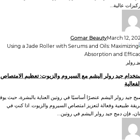
لبشرة
ركيزات عالية…
Gomar Beauty
March 12, 20
تخدام
د
لر
د رولر
يشم
تخدام جيد رولر اليشم مع السيروم والزيوت: تعظيم الامتصاص
لفعالية
سيروم
لزيوت:
بح جيد رولر اليشم عنصرًا أساسيًا في روتين العناية بالبشرة، حيث يوف
ظيم
يقة طبيعية وفعالة لتعزيز امتصاص السيروم والزيوت. اذا كنتِ في
امتصاص
نان، فإن دمج جيد رولر اليشم في روتين…
فعالية