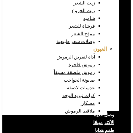
زيت الشعر
زيت الخروع
شامبو
فرشاة للشعر
مموّج الشعر
وصلات شعر طبيعية
العيون
اّداة لتفريق الرموش
رموش فاخرة
رموش ملصقة مسبقاً
صابونة الحواجب
عدسات لاصقة
كرات تبريد الوجه
مسكارا
ملاقط الرموش
وصل حديثا
الأكثر مبيعًا
طقم هدايا