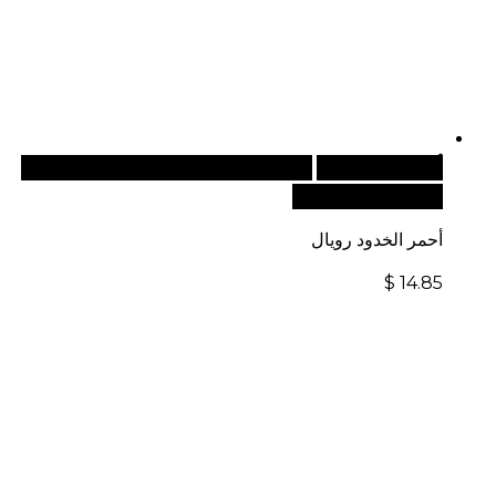
أضف إلى السلة
للطلبات الدولية، تفضل بزيارة موقعنا
الإلكتروني العالمي:
أحمر الخدود رويال
$
14.85