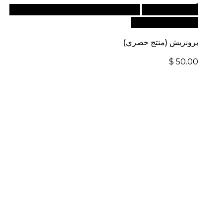
أضف إلى السلة
للطلبات الدولية، تفضل بزيارة موقعنا
الإلكتروني العالمي:
برونزيش (منتج حصري)
$
50.00