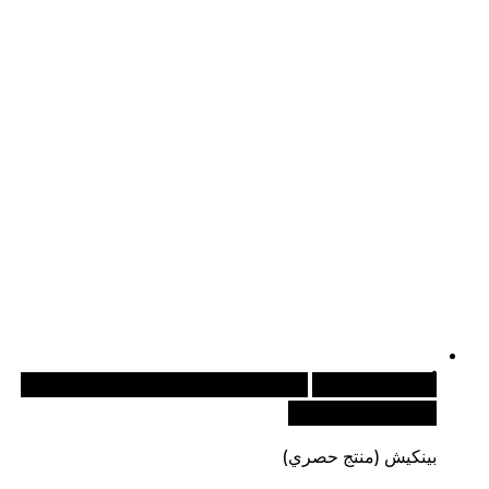
أضف إلى السلة
للطلبات الدولية، تفضل بزيارة موقعنا
الإلكتروني العالمي:
بينكيش (منتج حصري)