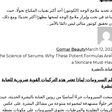
ب
بها:
د تحديد ملامح الوجه (الكونتور) أحد أكثر تقنيات المكياج تحولًا، حيث
أخطاء
اعد في نحت وإبراز ملامح الوجه لمنحها مظهرًا أكثر تحديدًا. ومع ذلك،
شائعة
ن تحقيق كونتور مثالي ليس دائمًا بالأمر…
يفية
حيحها
Gomar Beauty
March 12, 20
م
سيرومات:
ذا
عناية بالبشرة
بر
م السيرومات: لماذا تعتبر هذه التركيبات القوية ضرورية للعناية
ه
لبشرة
تركيبات
وية
بحت السيرومات جزءًا أساسيًا من روتين العناية بالبشرة الحديثة، حيث
ورية
فر حلولًا مستهدفة لمجموعة متنوعة من مشاكل البشرة. على عكس
ناية
كريمات التقليدية والمرطبات، تحتوي السيرومات على مكونات نشطة