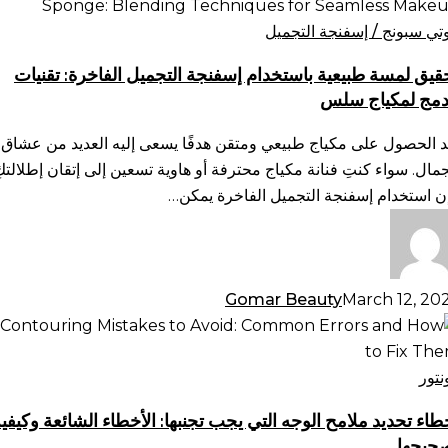
سة
يعية
وتي سبونج / إسفنجة التجميل
ستخدام
قيق لمسة طبيعية باستخدام إسفنجة التجميل الفاخرة: تقنيات
فنجة
دمج لمكياج سلس
تجميل
فاخرة:
د الحصول على مكياج طبيعي ومتقن هدفًا يسعى إليه العديد من عشاق
نيات
جمال. سواء كنتِ فنانة مكياج محترفة أو هاوية تسعين إلى إتقان إطلالتكِ
دمج
ن استخدام إسفنجة التجميل الفاخرة يمكن…
كياج
س
Gomar Beauty
March 12, 20
طاء
ديد
امح
نتور
وجه
طاء تحديد ملامح الوجه التي يجب تجنبها: الأخطاء الشائعة وكيفي
تي
حيحها