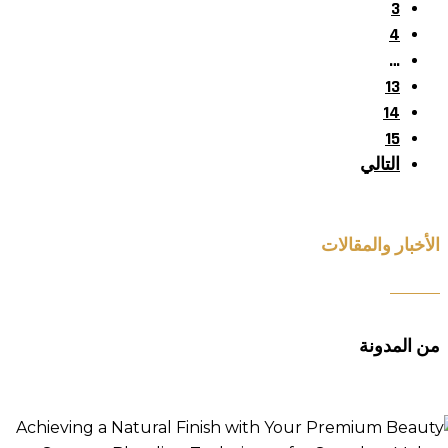
3
4
…
13
14
15
التالي
الأخبار والمقالات
من المدونة
قيق