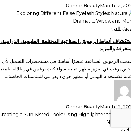
Gomar Beauty
March 12, 20
تكشاف
ماط
رموش
وش العين
صناعية
تكشاف أنماط الرموش الصناعية المختلفة: الطبيعية، الدرامية،
ختلفة:
متفرقة والمزيد
طبيعية،
رامية،
بحت الرموش الصناعية عنصرًا أساسيًا في مستحضرات التجميل لأي
متفرقة
ص يرغب في تعزيز مظهر عينيه. سواء كنتِ ترغبين في إطلالة طبيعية
لمزيد
عمة للاستخدام اليومي أو مظهر جريء ودرامي للمناسبات الخاصة،…
Gomar Beauty
March 12, 20
شاء
هر
مس:
يلايت