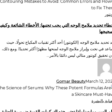
طاء
ديد
امح
نتور
وجه
طاء تحديد ملامح الوجه التي يجب تجنبها: الأخطاء الشائعة وكيفي
تي
حيحها
ب
بها:
د تحديد ملامح الوجه (الكونتور) أحد أكثر تقنيات المكياج تحولًا، حيث
أخطاء
اعد في نحت وإبراز ملامح الوجه لمنحها مظهرًا أكثر تحديدًا. ومع ذلك،
شائعة
ن تحقيق كونتور مثالي ليس دائمًا بالأمر…
يفية
حيحها
Gomar Beauty
March 12, 20
م
سيرومات:
ذا
عناية بالبشرة
بر
م السيرومات: لماذا تعتبر هذه التركيبات القوية ضرورية للعناية