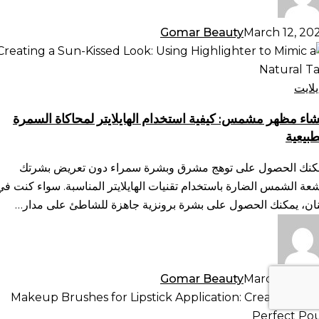
Gomar Beauty
March 12, 20
شاء
هر
مس:
يلايت
فية
شاء مظهر مشمس: كيفية استخدام الهايلايتر لمحاكاة السمرة
تخدام
طبيعية
ايلايتر
حاكاة
كنك الحصول على توهج مشرق وبشرة سمراء دون تعريض بشرتك
سمرة
شعة الشمس الضارة باستخدام تقنيات الهايلايتر المناسبة. سواء كنت في
طبيعية
نان، يمكنك الحصول على بشرة برونزية جاهزة للشاطئ على مدار…
Gomar Beauty
March 12, 20
ش
مكياج