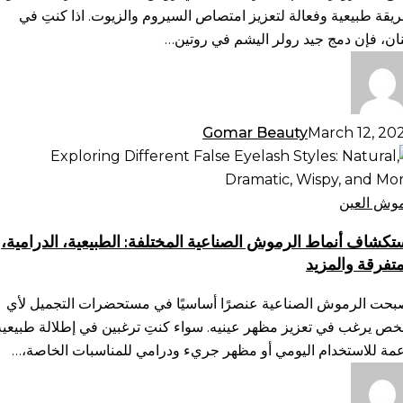
ظيم
يقة طبيعية وفعالة لتعزيز امتصاص السيروم والزيوت. اذا كنتِ في
امتصاص
نان، فإن دمج جيد رولر اليشم في روتين…
فعالية
Gomar Beauty
March 12, 20
تكشاف
ماط
رموش
وش العين
صناعية
تكشاف أنماط الرموش الصناعية المختلفة: الطبيعية، الدرامية،
ختلفة:
متفرقة والمزيد
طبيعية،
رامية،
بحت الرموش الصناعية عنصرًا أساسيًا في مستحضرات التجميل لأي
متفرقة
ص يرغب في تعزيز مظهر عينيه. سواء كنتِ ترغبين في إطلالة طبيعية
لمزيد
عمة للاستخدام اليومي أو مظهر جريء ودرامي للمناسبات الخاصة،…