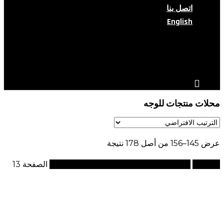
اتصل بنا
English
search
account
محلات منتجات للوجه
عرض 145–156 من أصل 178 نتيجة
الرئيسية
منتجات تحت الوسم “محلات منتجات للوجه”
الصفحة 13