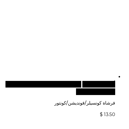
أضف إلى السلة
للطلبات الدولية، تفضل بزيارة موقعنا
الإلكتروني العالمي:
فرشاة كونسيلر/فونديشن/كونتور
$
13.50