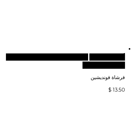
أضف إلى السلة
للطلبات الدولية، تفضل بزيارة موقعنا
الإلكتروني العالمي:
فرشاة فونديشين
$
13.50