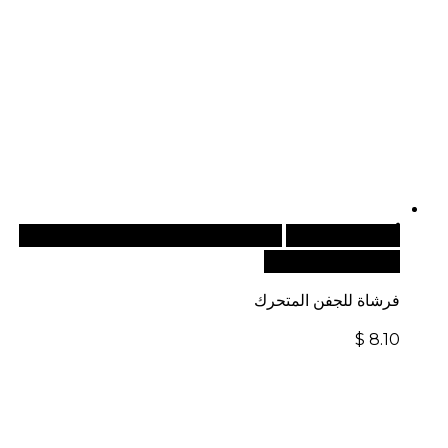
أضف إلى السلة
للطلبات الدولية، تفضل بزيارة موقعنا
الإلكتروني العالمي:
فرشاة للجفن المتحرك
$
8.10