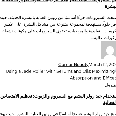
ه
لبشرة
تركيبات
وية
بحت السيرومات جزءًا أساسيًا من روتين العناية بالبشرة الحديثة، حيث
ورية
فر حلولًا مستهدفة لمجموعة متنوعة من مشاكل البشرة. على عكس
ناية
كريمات التقليدية والمرطبات، تحتوي السيرومات على مكونات نشطة
لبشرة
ركيزات عالية…
Gomar Beauty
March 12, 20
تخدام
د
لر
د رولر
يشم
تخدام جيد رولر اليشم مع السيروم والزيوت: تعظيم الامتصاص
لفعالية
سيروم
لزيوت:
بح جيد رولر اليشم عنصرًا أساسيًا في روتين العناية بالبشرة، حيث يوف