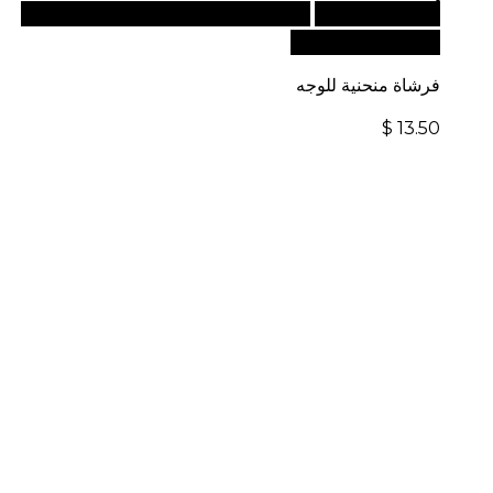
أضف إلى السلة
للطلبات الدولية، تفضل بزيارة موقعنا
الإلكتروني العالمي:
فرشاة منحنية للوجه
$
13.50