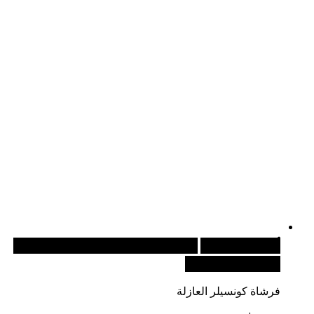
أضف إلى السلة
للطلبات الدولية، تفضل بزيارة موقعنا
الإلكتروني العالمي:
فرشاة كونسيلر العازلة