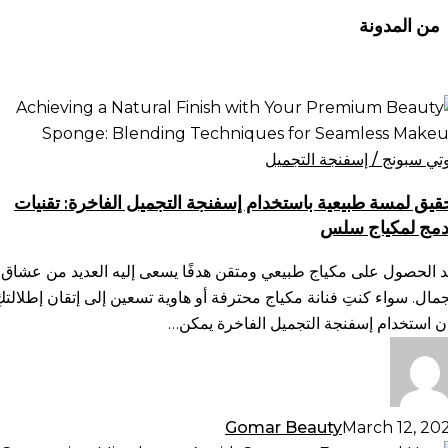
من المدونة
قيق
سة
يعية
وتي سبونج / إسفنجة التجميل
ستخدام
قيق لمسة طبيعية باستخدام إسفنجة التجميل الفاخرة: تقنيات
فنجة
دمج لمكياج سلس
تجميل
فاخرة:
د الحصول على مكياج طبيعي ومتقن هدفًا يسعى إليه العديد من عشاق
نيات
جمال. سواء كنتِ فنانة مكياج محترفة أو هاوية تسعين إلى إتقان إطلالتكِ
دمج
ن استخدام إسفنجة التجميل الفاخرة يمكن…
كياج
س
Gomar Beauty
March 12, 20