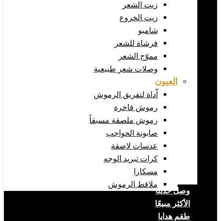
زيت الشعر
زيت الخروع
شامبو
فرشاة للشعر
مموّج الشعر
وصلات شعر طبيعية
العيون
اّداة لتفريق الرموش
رموش فاخرة
رموش ملصقة مسبقاً
صابونة الحواجب
عدسات لاصقة
كرات تبريد الوجه
مسكارا
ملاقط الرموش
وصل حديثا
الأكثر مبيعًا
طقم هدايا