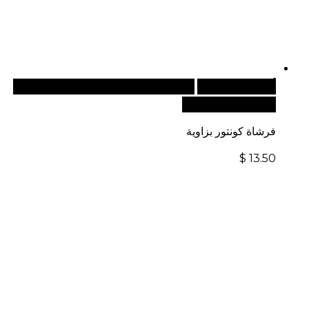
أضف إلى السلة
للطلبات الدولية، تفضل بزيارة موقعنا
الإلكتروني العالمي:
فرشاة كونتور بزاوية
$
13.50