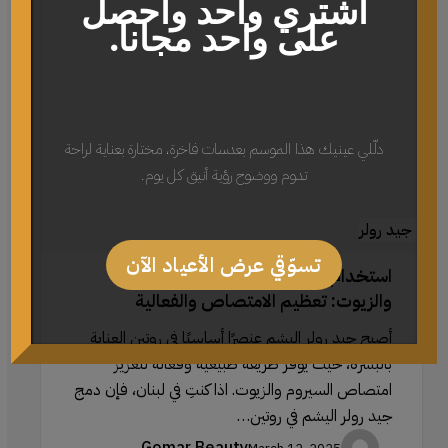
جيد
اشتري واحد واحصل
رولر
على واحد مجانا.
اليشم
مع
السيروم
والزيوت:
دلّلي عينيك هذا الموسم بعدسات فاخرة، مختارة بعناية لراحة
تعظيم
تدوم ووضوح رؤية أنيق كل يوم.
الامتصاص
والفعالية
جيد رولر
تسوّقي عرض الأعياد الآن
استخدام جيد رولر اليشم مع السيروم
والزيوت: تعظيم الامتصاص والفعالية
أصبح جيد رولر اليشم عنصرًا أساسيًا في روتين العناية
بالبشرة، حيث يوفر طريقة طبيعية وفعالة لتعزيز
امتصاص السيروم والزيوت. اذا كنتِ في لبنان، فإن دمج
جيد رولر اليشم في روتين…
Gomar Beauty