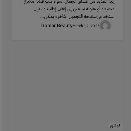
إليه العديد من عشاق الجمال. سواء كنتِ فنانة مكياج
محترفة أو هاوية تسعين إلى إتقان إطلالتكِ، فإن
استخدام إسفنجة التجميل الفاخرة يمكن…
Gomar Beauty
March 12, 2025
أخطاء
تحديد
ملامح
الوجه
التي
يجب
تجنبها:
الأخطاء
الشائعة
وكيفية
كونتور
تصحيحها