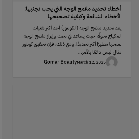
أخطاء تحديد ملامح الوجه التي يجب تجنبها:
الأخطاء الشائعة وكيفية تصحيحها
يعد تحديد ملامح الوجه (الكونتور) أحد أكثر تقنيات
المكياج تحولًا، حيث يساعد في نحت وإبراز ملامح الوجه
لمنحها مظهرًا أكثر تحديدًا. ومع ذلك، فإن تحقيق كونتور
مثالي ليس دائمًا بالأمر…
Gomar Beauty
March 12, 2025
علم
السيرومات:
لماذا
تعتبر
هذه
التركيبات
القوية