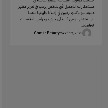
أصبحت الرموش الصناعية عنصرًا أساسيًا في
مستحضرات التجميل لأي شخص يرغب في تعزيز مظهر
عينيه. سواء كنتِ ترغبين في إطلالة طبيعية ناعمة
للاستخدام اليومي أو مظهر جريء ودرامي للمناسبات
الخاصة،…
Gomar Beauty
March 12, 2025
إنشاء
مظهر
مشمس:
كيفية
استخدام
الهايلايتر
لمحاكاة
السمرة
الطبيعية