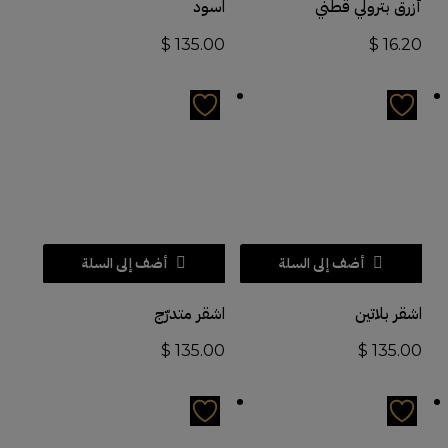
أزرق بترولي قطني
اسود
$
135.00
$
16.20
أضف إلى السلة
أضف إلى السلة
اشقر بلاتين
اشقر متدرّج
$
135.00
$
135.00