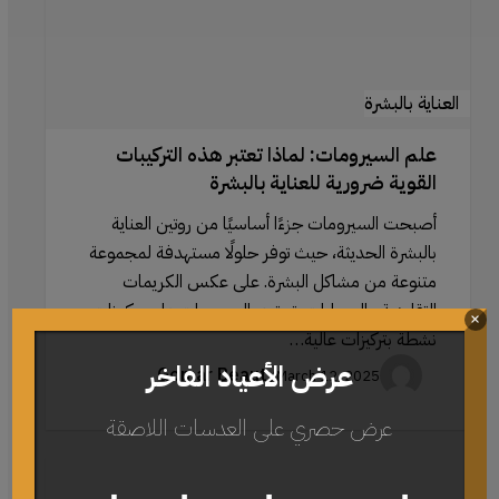
ضرورية
للعناية
بالبشرة
العناية بالبشرة
علم السيرومات: لماذا تعتبر هذه التركيبات
القوية ضرورية للعناية بالبشرة
أصبحت السيرومات جزءًا أساسيًا من روتين العناية
بالبشرة الحديثة، حيث توفر حلولًا مستهدفة لمجموعة
متنوعة من مشاكل البشرة. على عكس الكريمات
التقليدية والمرطبات، تحتوي السيرومات على مكونات
×
نشطة بتركيزات عالية…
عرض الأعياد الفاخر
Gomar Beauty
March 12, 2025
عرض حصري على العدسات اللاصقة
استخدام