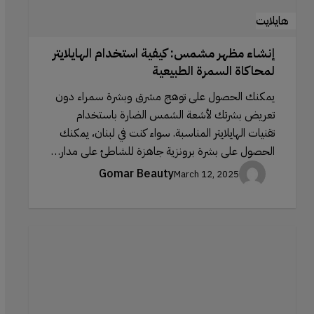
هايلايت
إنشاء مظهر مشمس: كيفية استخدام الهايلايتر
لمحاكاة السمرة الطبيعية
يمكنك الحصول على توهج مشرق وبشرة سمراء دون
تعريض بشرتك لأشعة الشمس الضارة باستخدام
تقنيات الهايلايتر المناسبة. سواء كنت في لبنان، يمكنك
الحصول على بشرة برونزية جاهزة للشاطئ على مدار…
Gomar Beauty
March 12, 2025
فرش
المكياج
لتطبيق
أحمر
الشفاه: