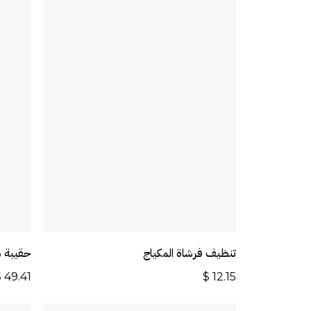
أضف إلى السلة
تنظيف فرشاة المكياج
حقيبة 
$
49.41
$
12.15