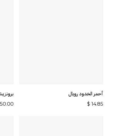
أضف إلى السلة
أحمر الخدود رويال
برونزي
50.00
$
14.85