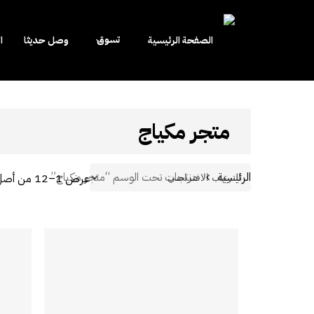
Close
Cart
Cart
تسوق
الصفحة الرئيسية
وصل حديثا
ا
Hit enter to search or ESC to close
متجر مكياج
الرئيسية
منتجات تحت الوسم “متجر مكياج”
عرض 1–12 من أصل 91 نتيجة