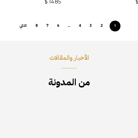
$
14.85
2
3
4
6
7
8
التالي
…
1
الأخبار والمقالات
من المدونة