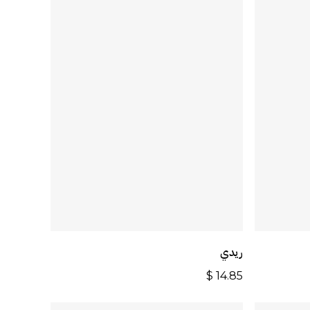
ة
أضف إلى السلة
ريدي
$
14.85