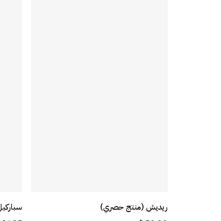
أضف إلى السلة
ريديش (منتج حصري)
سباركي