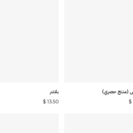
أضف إلى السلة
أضف إلى السل
ش (منتج حصري)
بلاشر
$
13.50
$