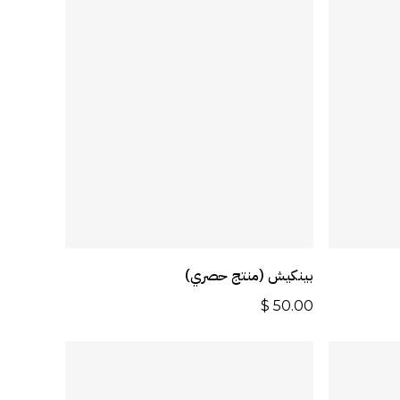
ة
أضف إلى السلة
بينكيش (منتج حصري)
$
50.00