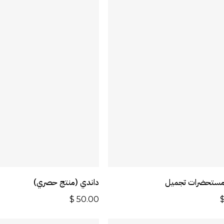
أضف إلى السلة
أضف إلى السل
مستحضرات تجميل
داندي (منتج حصري)
$
50.00