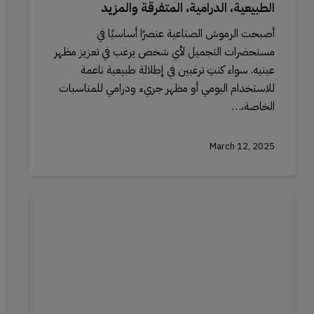
الطبيعية، الدرامية، المتفرقة والمزيد
أصبحت الرموش الصناعية عنصرًا أساسيًا في
مستحضرات التجميل لأي شخص يرغب في تعزيز مظهر
عينيه. سواء كنتِ ترغبين في إطلالة طبيعية ناعمة
للاستخدام اليومي أو مظهر جريء ودرامي للمناسبات
الخاصة،…
March 12, 2025
إنشاء
مظهر
مشمس:
كيفية
استخدام
الهايلايتر
لمحاكاة