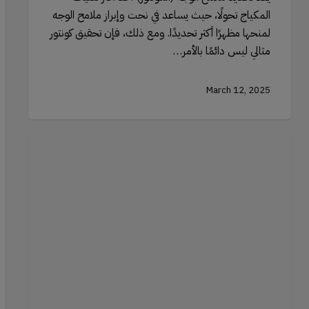
المكياج تحولًا، حيث يساعد في نحت وإبراز ملامح الوجه
لمنحها مظهرًا أكثر تحديدًا. ومع ذلك، فإن تحقيق كونتور
مثالي ليس دائمًا بالأمر…
March 12, 2025
علم
السيرومات:
لماذا
تعتبر
هذه
التركيبات
القوية
ضرورية
للعناية
بالبشرة