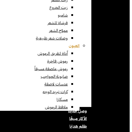
زيت الخروع
شامبو
فرشاة للشعر
مموّج الشعر
وصلات شعر طبيعية
العيون
اّداة لتفريق الرموش
رموش فاخرة
رموش ملصقة مسبقاً
صابونة الحواجب
عدسات لاصقة
كرات تبريد الوجه
مسكارا
ملاقط الرموش
وصل حديثا
الأكثر مبيعًا
طقم هدايا