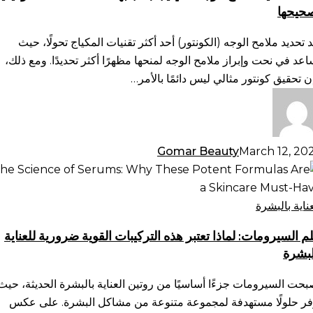
حيحها
ب
بها:
د تحديد ملامح الوجه (الكونتور) أحد أكثر تقنيات المكياج تحولًا، حيث
أخطاء
اعد في نحت وإبراز ملامح الوجه لمنحها مظهرًا أكثر تحديدًا. ومع ذلك،
شائعة
ن تحقيق كونتور مثالي ليس دائمًا بالأمر…
يفية
حيحها
Gomar Beauty
March 12, 20
م
سيرومات:
ذا
عناية بالبشرة
بر
م السيرومات: لماذا تعتبر هذه التركيبات القوية ضرورية للعناية
ه
لبشرة
تركيبات
وية
بحت السيرومات جزءًا أساسيًا من روتين العناية بالبشرة الحديثة، حيث
ورية
فر حلولًا مستهدفة لمجموعة متنوعة من مشاكل البشرة. على عكس