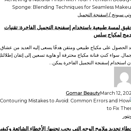
سة
يعية
وتي سبونج / إسفنجة التجميل
ستخدام
قيق لمسة طبيعية باستخدام إسفنجة التجميل الفاخرة: تقنيات
فنجة
دمج لمكياج سلس
تجميل
فاخرة:
د الحصول على مكياج طبيعي ومتقن هدفًا يسعى إليه العديد من عشاق
نيات
جمال. سواء كنتِ فنانة مكياج محترفة أو هاوية تسعين إلى إتقان إطلالتكِ
دمج
ن استخدام إسفنجة التجميل الفاخرة يمكن…
كياج
س
Gomar Beauty
March 12, 20
طاء
ديد
امح
نتور
وجه
طاء تحديد ملامح الوجه التي يجب تجنبها: الأخطاء الشائعة وكيفي
تي