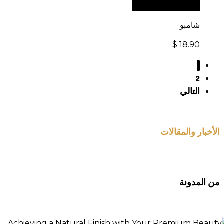
الإلكتروني العالمي:
شامبو
$
18.90
1
2
التالي
الأخبار والمقالات
من المدونة
قيق