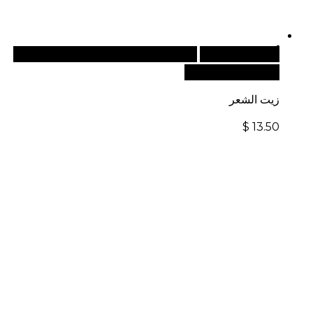
أضف إلى السلة
للطلبات الدولية، تفضل بزيارة موقعنا
الإلكتروني العالمي:
زيت الشعر
$
13.50