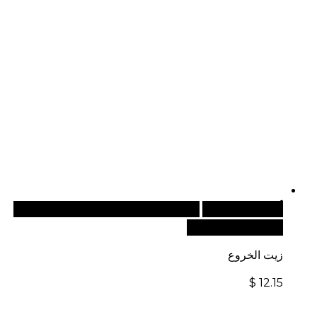
أضف إلى السلة
للطلبات الدولية، تفضل بزيارة موقعنا
الإلكتروني العالمي:
زيت الخروع
$
12.15