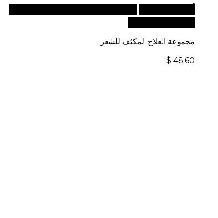
أضف إلى السلة
للطلبات الدولية، تفضل بزيارة موقعنا
الإلكتروني العالمي:
مجموعة العلاج المكثف للشعر
$
48.60