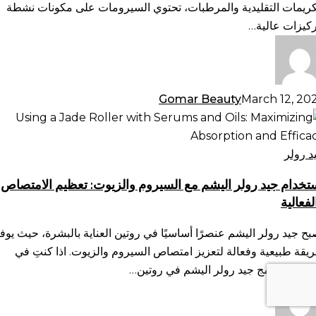
ناية
كريمات التقليدية والمرطبات، تحتوي السيرومات على مكونات نشطة
لبشرة
ركيزات عالية…
Gomar Beauty
March 12, 20
تخدام
د
لر
د رولر
يشم
تخدام جيد رولر اليشم مع السيروم والزيوت: تعظيم الامتصاص
لفعالية
سيروم
لزيوت:
بح جيد رولر اليشم عنصرًا أساسيًا في روتين العناية بالبشرة، حيث يوف
ظيم
يقة طبيعية وفعالة لتعزيز امتصاص السيروم والزيوت. اذا كنتِ في
امتصاص
نان، فإن دمج جيد رولر اليشم في روتين…
فعالية