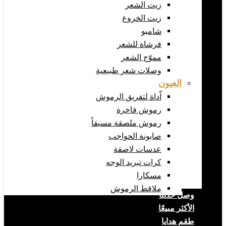
زيت الشعر
زيت الخروع
شامبو
فرشاة للشعر
مموّج الشعر
وصلات شعر طبيعية
العيون
اّداة لتفريق الرموش
رموش فاخرة
رموش ملصقة مسبقاً
صابونة الحواجب
عدسات لاصقة
كرات تبريد الوجه
مسكارا
ملاقط الرموش
وصل حديثا
الأكثر مبيعًا
طقم هدايا