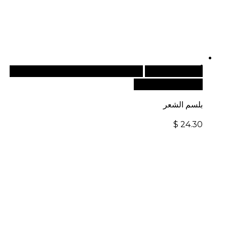
أضف إلى السلة
للطلبات الدولية، تفضل بزيارة موقعنا
الإلكتروني العالمي:
بلسم الشعر
$
24.30