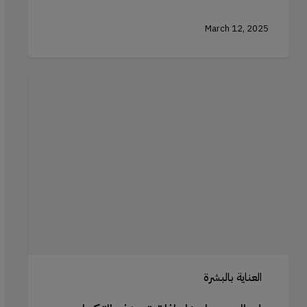
March 12, 2025
علم
السيرومات:
لماذا
تعتبر
هذه
التركيبات
القوية
ضرورية
للعناية
بالبشرة
العناية بالبشرة