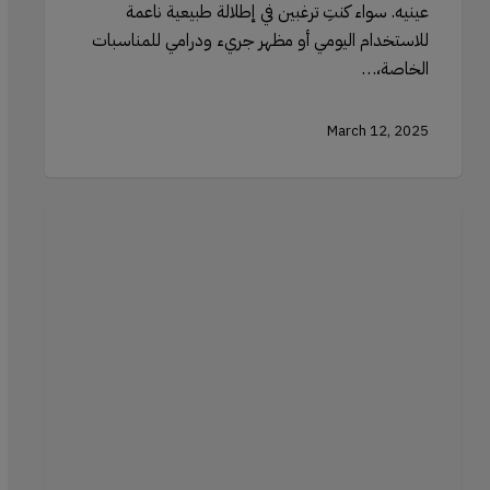
عينيه. سواء كنتِ ترغبين في إطلالة طبيعية ناعمة
للاستخدام اليومي أو مظهر جريء ودرامي للمناسبات
الخاصة،…
March 12, 2025
إنشاء
مظهر
مشمس:
كيفية
استخدام
الهايلايتر
لمحاكاة
السمرة
الطبيعية