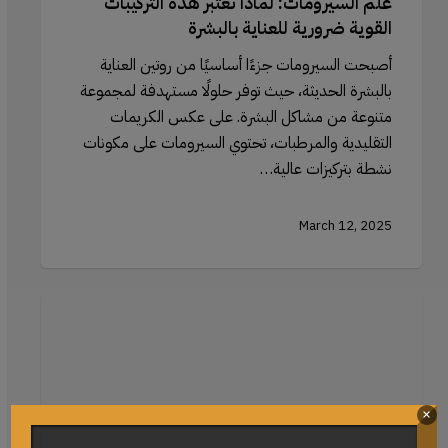
علم السيرومات: لماذا تعتبر هذه التركيبات
القوية ضرورية للعناية بالبشرة
أصبحت السيرومات جزءًا أساسيًا من روتين العناية
بالبشرة الحديثة، حيث توفر حلولًا مستهدفة لمجموعة
متنوعة من مشاكل البشرة. على عكس الكريمات
التقليدية والمرطبات، تحتوي السيرومات على مكونات
نشطة بتركيزات عالية…
March 12, 2025
استخدام
جيد
رولر
اليشم
مع
×
السيروم