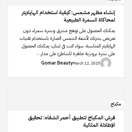
كيفية
إنشاء مظهر مشمس: كيفية استخدام الهايلايتر
استخدام
لمحاكاة السمرة الطبيعية
الهايلايتر
لمحاكاة
يمكنك الحصول على توهج مشرق وبشرة سمراء دون
السمرة
تعريض بشرتك لأشعة الشمس الضارة باستخدام تقنيات
الطبيعية
الهايلايتر المناسبة. سواء كنت في لبنان، يمكنك الحصول
على بشرة برونزية جاهزة للشاطئ على مدار…
Gomar Beauty
March 12, 2025
فرش
المكياج
لتطبيق
مكياج
أحمر
فرش المكياج لتطبيق أحمر الشفاه: تحقيق
الشفاه:
الإطلالة المثالية
تحقيق