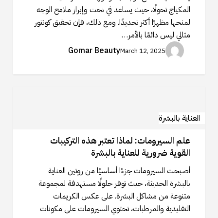
الأخطاء
المكياج تحولًا، حيث يساعد في نحت وإبراز ملامح الوجه
الشائعة
لمنحها مظهرًا أكثر تحديدًا. ومع ذلك، فإن تحقيق كونتور
وكيفية
مثالي ليس دائمًا بالأمر…
تصحيحها
Gomar Beauty
March 12, 2025
علم
السيرومات:
لماذا
العناية بالبشرة
تعتبر
علم السيرومات: لماذا تعتبر هذه التركيبات
هذه
القوية ضرورية للعناية بالبشرة
التركيبات
القوية
أصبحت السيرومات جزءًا أساسيًا من روتين العناية
ضرورية
بالبشرة الحديثة، حيث توفر حلولًا مستهدفة لمجموعة
للعناية
متنوعة من مشاكل البشرة. على عكس الكريمات
بالبشرة
التقليدية والمرطبات، تحتوي السيرومات على مكونات