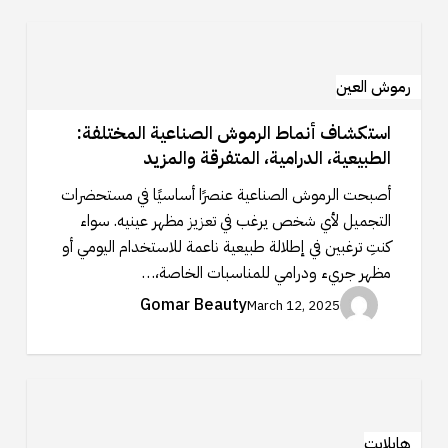
استكشاف
أنماط
الرموش
رموش العين
الصناعية
استكشاف أنماط الرموش الصناعية المختلفة:
المختلفة:
الطبيعية، الدرامية، المتفرقة والمزيد
الطبيعية،
الدرامية،
أصبحت الرموش الصناعية عنصرًا أساسيًا في مستحضرات
المتفرقة
التجميل لأي شخص يرغب في تعزيز مظهر عينيه. سواء
والمزيد
كنتِ ترغبين في إطلالة طبيعية ناعمة للاستخدام اليومي أو
مظهر جريء ودرامي للمناسبات الخاصة،…
Gomar Beauty
March 12, 2025
إنشاء
مظهر
مشمس:
هايلايت