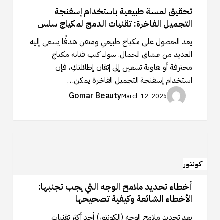
إسفنجة
تحقيق لمسة طبيعية باستخدام إسفنجة
التجميل
التجميل الفاخرة: تقنيات الدمج لمكياج سلس
الفاخرة:
تقنيات
يعد الحصول على مكياج طبيعي ومتقن هدفًا يسعى إليه
الدمج
العديد من عشاق الجمال. سواء كنتِ فنانة مكياج
لمكياج
محترفة أو هاوية تسعين إلى إتقان إطلالتكِ، فإن
سلس
استخدام إسفنجة التجميل الفاخرة يمكن…
Gomar Beauty
March 12, 2025
أخطاء
تحديد
ملامح
كونتور
الوجه
أخطاء تحديد ملامح الوجه التي يجب تجنبها:
التي
الأخطاء الشائعة وكيفية تصحيحها
يجب
تجنبها:
يعد تحديد ملامح الوجه (الكونتور) أحد أكثر تقنيات