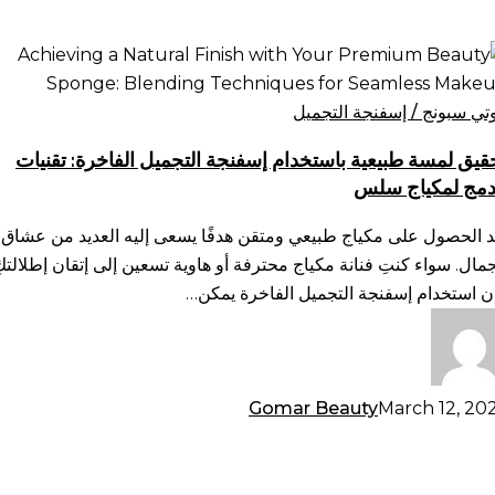
قيق
سة
يعية
وتي سبونج / إسفنجة التجميل
ستخدام
قيق لمسة طبيعية باستخدام إسفنجة التجميل الفاخرة: تقنيات
فنجة
دمج لمكياج سلس
تجميل
فاخرة:
د الحصول على مكياج طبيعي ومتقن هدفًا يسعى إليه العديد من عشاق
نيات
جمال. سواء كنتِ فنانة مكياج محترفة أو هاوية تسعين إلى إتقان إطلالتكِ
دمج
ن استخدام إسفنجة التجميل الفاخرة يمكن…
كياج
س
Gomar Beauty
March 12, 20