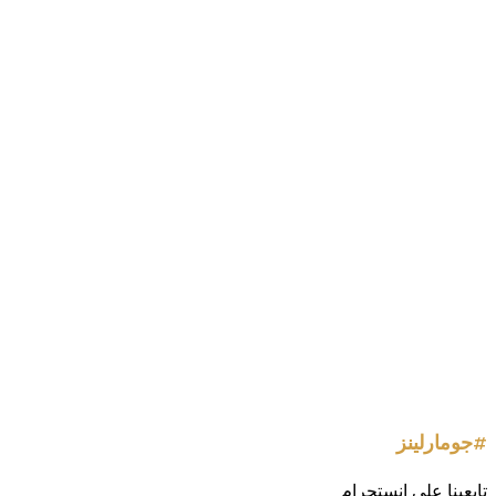
#جومارلينز
تابعينا على انستجرام