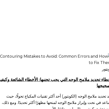
طاء
ديد
امح
نتور
وجه
طاء تحديد ملامح الوجه التي يجب تجنبها: الأخطاء الشائعة وكيفي
تي
حيحها
ب
بها:
د تحديد ملامح الوجه (الكونتور) أحد أكثر تقنيات المكياج تحولًا، حيث
أخطاء
اعد في نحت وإبراز ملامح الوجه لمنحها مظهرًا أكثر تحديدًا. ومع ذلك،
شائعة
ن تحقيق كونتور مثالي ليس دائمًا بالأمر…