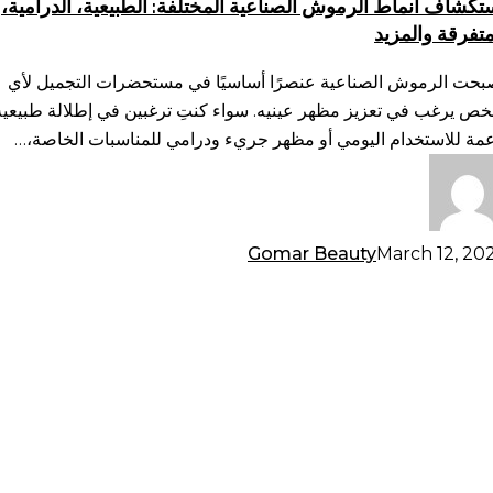
تكشاف أنماط الرموش الصناعية المختلفة: الطبيعية، الدرامية،
ختلفة:
متفرقة والمزيد
طبيعية،
رامية،
بحت الرموش الصناعية عنصرًا أساسيًا في مستحضرات التجميل لأي
متفرقة
ص يرغب في تعزيز مظهر عينيه. سواء كنتِ ترغبين في إطلالة طبيعية
لمزيد
عمة للاستخدام اليومي أو مظهر جريء ودرامي للمناسبات الخاصة،…
Gomar Beauty
March 12, 20