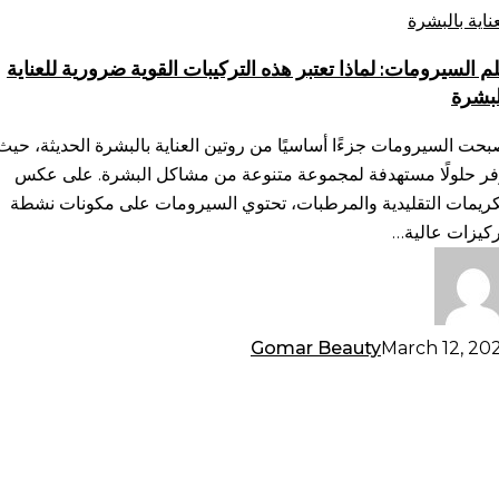
ذا
عناية بالبشرة
بر
م السيرومات: لماذا تعتبر هذه التركيبات القوية ضرورية للعناية
ه
لبشرة
تركيبات
وية
بحت السيرومات جزءًا أساسيًا من روتين العناية بالبشرة الحديثة، حيث
ورية
فر حلولًا مستهدفة لمجموعة متنوعة من مشاكل البشرة. على عكس
ناية
كريمات التقليدية والمرطبات، تحتوي السيرومات على مكونات نشطة
لبشرة
ركيزات عالية…
Gomar Beauty
March 12, 20