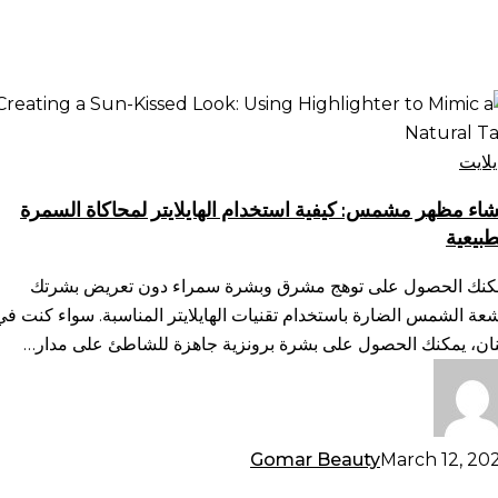
شاء
هر
مس:
يلايت
فية
شاء مظهر مشمس: كيفية استخدام الهايلايتر لمحاكاة السمرة
تخدام
طبيعية
ايلايتر
حاكاة
كنك الحصول على توهج مشرق وبشرة سمراء دون تعريض بشرتك
سمرة
شعة الشمس الضارة باستخدام تقنيات الهايلايتر المناسبة. سواء كنت في
طبيعية
نان، يمكنك الحصول على بشرة برونزية جاهزة للشاطئ على مدار…
Gomar Beauty
March 12, 20