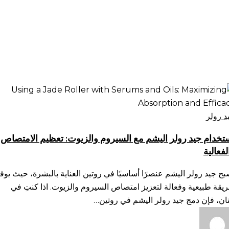
تخدام
د
لر
د رولر
يشم
تخدام جيد رولر اليشم مع السيروم والزيوت: تعظيم الامتصاص
لفعالية
سيروم
لزيوت:
بح جيد رولر اليشم عنصرًا أساسيًا في روتين العناية بالبشرة، حيث يوف
ظيم
يقة طبيعية وفعالة لتعزيز امتصاص السيروم والزيوت. اذا كنتِ في
امتصاص
نان، فإن دمج جيد رولر اليشم في روتين…
فعالية