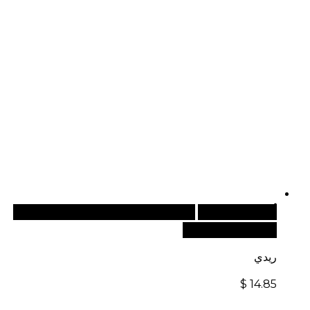
أضف إلى السلة
للطلبات الدولية، تفضل بزيارة موقعنا
الإلكتروني العالمي:
ريدي
$
14.85