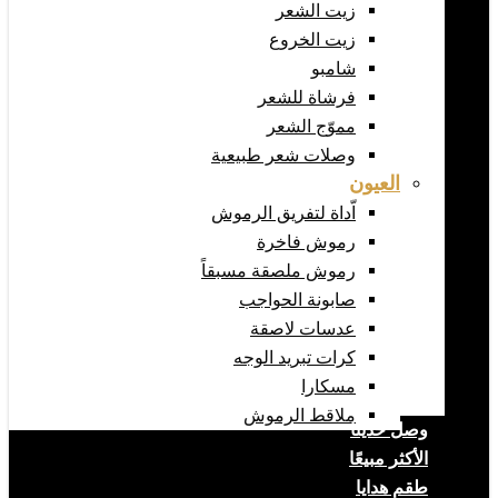
زيت الشعر
زيت الخروع
شامبو
فرشاة للشعر
مموّج الشعر
وصلات شعر طبيعية
العيون
اّداة لتفريق الرموش
رموش فاخرة
رموش ملصقة مسبقاً
صابونة الحواجب
عدسات لاصقة
كرات تبريد الوجه
مسكارا
ملاقط الرموش
وصل حديثا
الأكثر مبيعًا
طقم هدايا