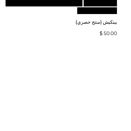
أضف إلى السلة
للطلبات الدولية، تفضل بزيارة موقعنا
الإلكتروني العالمي:
بينكيش (منتج حصري)
$
50.00