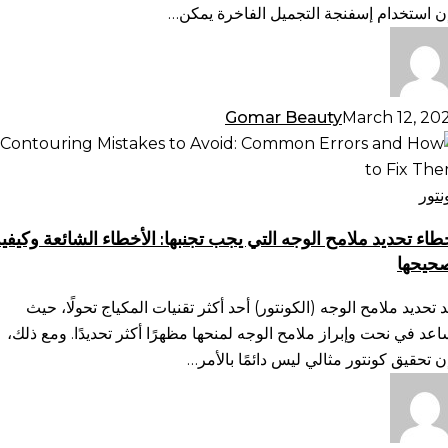
دمج
ن استخدام إسفنجة التجميل الفاخرة يمكن…
كياج
س
Gomar Beauty
March 12, 20
طاء
ديد
امح
نتور
وجه
طاء تحديد ملامح الوجه التي يجب تجنبها: الأخطاء الشائعة وكيفي
تي
حيحها
ب
بها:
د تحديد ملامح الوجه (الكونتور) أحد أكثر تقنيات المكياج تحولًا، حيث
أخطاء
اعد في نحت وإبراز ملامح الوجه لمنحها مظهرًا أكثر تحديدًا. ومع ذلك،
شائعة
ن تحقيق كونتور مثالي ليس دائمًا بالأمر…
يفية
حيحها