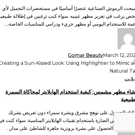
رامية،
بحت الرموش الصناعية عنصرًا أساسيًا في مستحضرات التجميل لأي
متفرقة
ص يرغب في تعزيز مظهر عينيه. سواء كنتِ ترغبين في إطلالة طبيعية
لمزيد
عمة للاستخدام اليومي أو مظهر جريء ودرامي للمناسبات الخاصة،…
Gomar Beauty
March 12, 20
شاء
هر
مس:
يلايت
فية
شاء مظهر مشمس: كيفية استخدام الهايلايتر لمحاكاة السمرة
تخدام
طبيعية
ايلايتر
حاكاة
كنك الحصول على توهج مشرق وبشرة سمراء دون تعريض بشرتك
سمرة
شعة الشمس الضارة باستخدام تقنيات الهايلايتر المناسبة. سواء كنت في
طبيعية
نان، يمكنك الحصول على بشرة برونزية جاهزة للشاطئ على مدار…