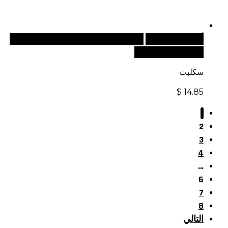
أضف إلى السلة
للطلبات الدولية، تفضل بزيارة موقعنا
الإلكتروني العالمي:
سكلبت
$
14.85
1
2
3
4
…
6
7
8
التالي