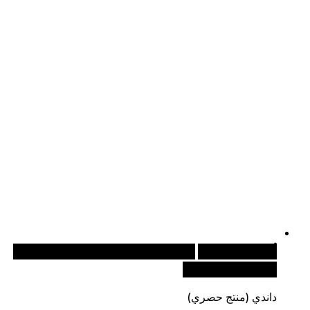
أضف إلى السلة
للطلبات الدولية، تفضل بزيارة موقعنا
الإلكتروني العالمي:
داندي (منتج حصري)