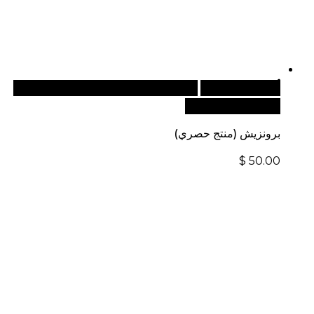
أضف إلى السلة
للطلبات الدولية، تفضل بزيارة موقعنا
الإلكتروني العالمي:
برونزيش (منتج حصري)
$
50.00