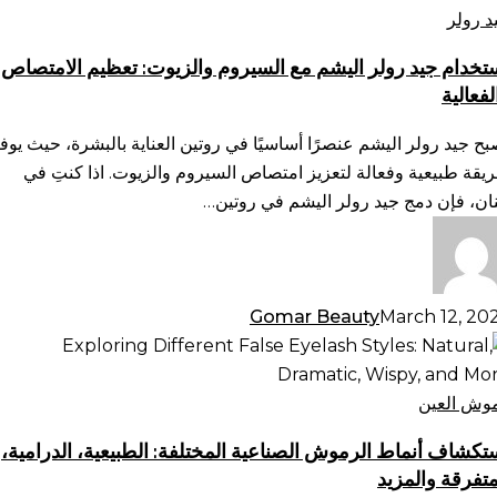
لر
د رولر
يشم
تخدام جيد رولر اليشم مع السيروم والزيوت: تعظيم الامتصاص
لفعالية
سيروم
لزيوت:
بح جيد رولر اليشم عنصرًا أساسيًا في روتين العناية بالبشرة، حيث يوف
ظيم
يقة طبيعية وفعالة لتعزيز امتصاص السيروم والزيوت. اذا كنتِ في
امتصاص
نان، فإن دمج جيد رولر اليشم في روتين…
فعالية
Gomar Beauty
March 12, 20
تكشاف
ماط
رموش
وش العين
صناعية
تكشاف أنماط الرموش الصناعية المختلفة: الطبيعية، الدرامية،
ختلفة:
متفرقة والمزيد
طبيعية،