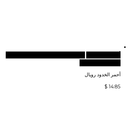
أضف إلى السلة
للطلبات الدولية، تفضل بزيارة موقعنا
الإلكتروني العالمي:
أحمر الخدود رويال
$
14.85