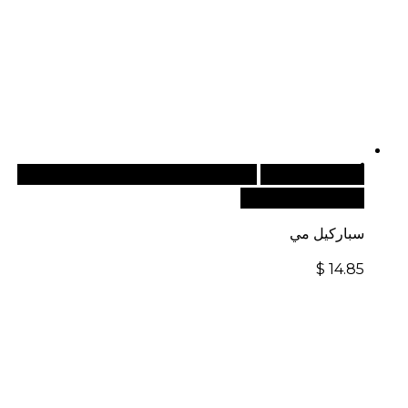
أضف إلى السلة
للطلبات الدولية، تفضل بزيارة موقعنا
الإلكتروني العالمي:
سباركيل مي
$
14.85