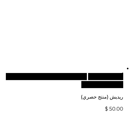
أضف إلى السلة
للطلبات الدولية، تفضل بزيارة موقعنا
الإلكتروني العالمي:
ريديش (منتج حصري)
$
50.00