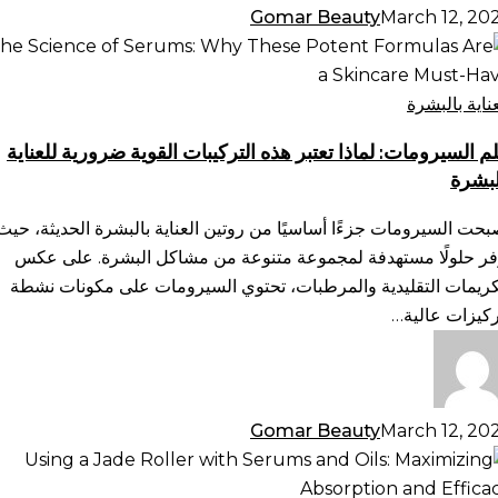
Gomar Beauty
March 12, 20
م
سيرومات:
ذا
عناية بالبشرة
بر
م السيرومات: لماذا تعتبر هذه التركيبات القوية ضرورية للعناية
ه
لبشرة
تركيبات
وية
بحت السيرومات جزءًا أساسيًا من روتين العناية بالبشرة الحديثة، حيث
ورية
فر حلولًا مستهدفة لمجموعة متنوعة من مشاكل البشرة. على عكس
ناية
كريمات التقليدية والمرطبات، تحتوي السيرومات على مكونات نشطة
لبشرة
ركيزات عالية…
Gomar Beauty
March 12, 20
تخدام
د