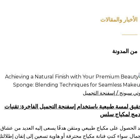
الأخبار والمقالات
من المدونة
قيق
سة
يعية
وتي سبونج / إسفنجة التجميل
ستخدام
قيق لمسة طبيعية باستخدام إسفنجة التجميل الفاخرة: تقنيات
فنجة
دمج لمكياج سلس
تجميل
فاخرة:
د الحصول على مكياج طبيعي ومتقن هدفًا يسعى إليه العديد من عشاق
نيات
جمال. سواء كنتِ فنانة مكياج محترفة أو هاوية تسعين إلى إتقان إطلالتكِ