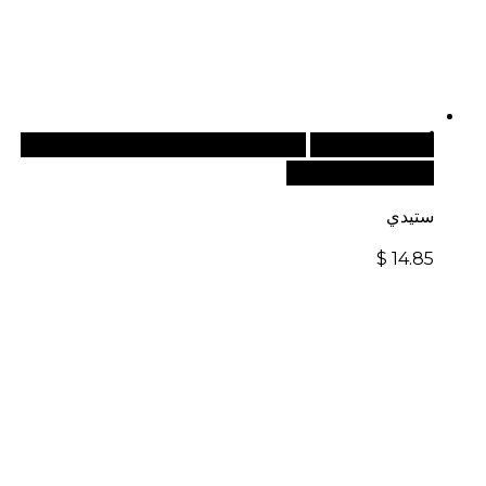
أضف إلى السلة
للطلبات الدولية، تفضل بزيارة موقعنا
الإلكتروني العالمي:
ستيدي
$
14.85