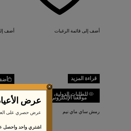
أضف إلى قائمة الرغبات
أضف إلى
قراءة المزيد
أضف 
×
للطلبات الدولية، تفضل بزيارة
لل
موقعنا الإلكتروني العالمي:
عرض الأعياد
م
رمش ساي ماي نيم
عرض حصري على العد
رمش س
$
13.50
اشتري واحد واحصل على