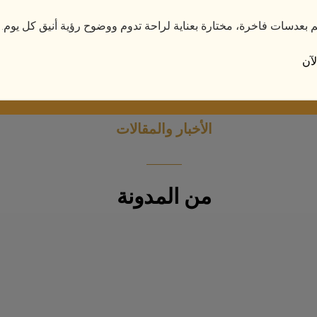
م بعدسات فاخرة، مختارة بعناية لراحة تدوم ووضوح رؤية أنيق كل يوم.
بق
1
2
3
4
5
6
…
13
14
15
التالي
آن
الأخبار والمقالات
من المدونة