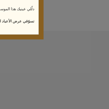
دلّلي عينيك هذا الموس
السا
تسوّقي عرض الأعياد ال
تحقيق