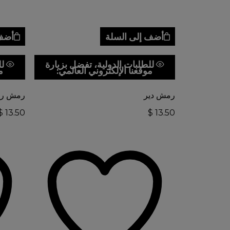
أضف إلى السلة
أضف 
للطلبات الدولية، تفضل بزيارة
لل
موقعنا الإلكتروني العالمي:
م
رمش دير
رمش ري
$
13.50
$
13.50