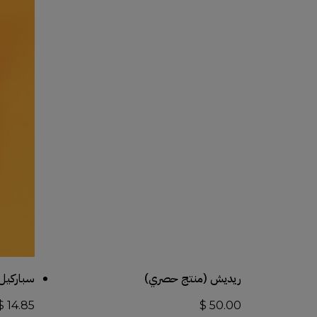
أضف إلى السلة
ريديش (منتج حصري)
سباركيل
$
14.85
$
50.00