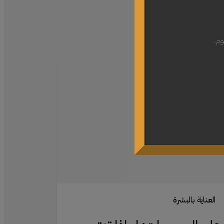
وم.
رومات:
يبات
ة
ية
ية
شرة
العناية بالبشرة