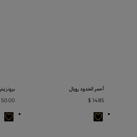
أضف إلى السلة
أحمر الخدود رويال
برونزيش
$
50.00
$
14.85