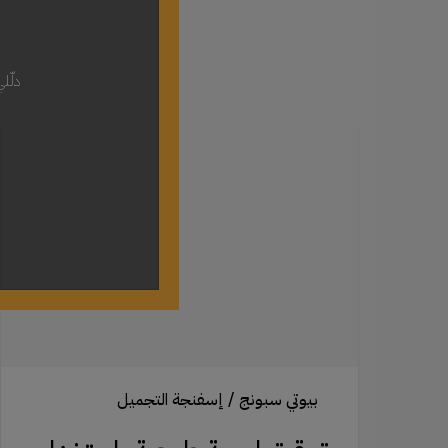
دلّل
تحقيق
لمسة
طبيعية
باستخدام
إسفنجة
التجميل
الفاخرة:
تقنيات
الدمج
لمكياج
سلس
بيوتي سبونج / إسفنجة التجميل