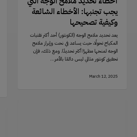
أخطاء تحديد ملامح الوجه التي
يجب تجنبها: الأخطاء الشائعة
وكيفية تصحيحها
يعد تحديد ملامح الوجه (الكونتور) أحد أكثر تقنيات
المكياج تحولًا، حيث يساعد في نحت وإبراز ملامح
الوجه لمنحها مظهرًا أكثر تحديدًا. ومع ذلك، فإن
تحقيق كونتور مثالي ليس دائمًا بالأمر…
March 12, 2025
استخدام
جيد
إنشا
رولر
مظه
اليشم
مشم
مع
كيفي