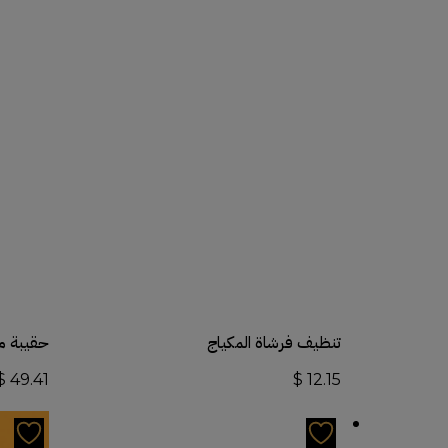
أضف إلى السلة
تنظيف فرشاة المكياج
حقيبة م
$
49.41
$
12.15