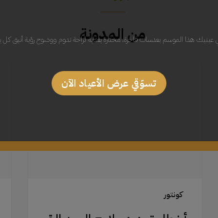
من المدونة
ي عينيك هذا الموسم بعدسات فاخرة، مختارة بعناية لراحة تدوم ووضوح رؤية أنيق كل ي
أخطاء
علم
تحديد
السي
تسوّقي عرض الأعياد الآن
ملامح
لماذا
الوجه
تعتبر
التي
هذه
يجب
الترك
تجنبها:
القوي
الأخطاء
ضرور
الشائعة
للعنا
وكيفية
بالب
تصحيحها
كونتور