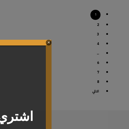
1
2
3
×
4
…
6
7
8
التالي
اشتري 