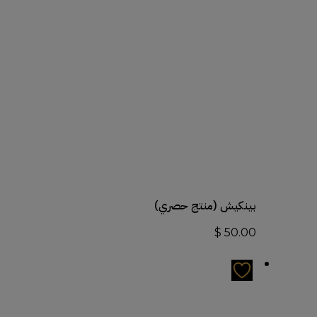
أضف إلى السلة
بينكيش (منتج حصري)
$
50.00