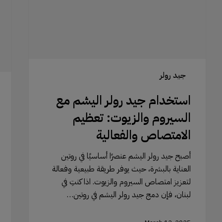
السيروم
استخ
والزيوت:
الهايل
تعظيم
لمحا
الامتصاص
السم
والفعالية
الطب
جيد رولر
استخدام جيد رولر اليشم مع
السيروم والزيوت: تعظيم
الامتصاص والفعالية
أصبح جيد رولر اليشم عنصرًا أساسيًا في روتين
العناية بالبشرة، حيث يوفر طريقة طبيعية وفعالة
لتعزيز امتصاص السيروم والزيوت. اذا كنتِ في
لبنان، فإن دمج جيد رولر اليشم في روتين…