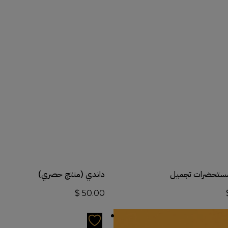
أضف إلى السلة
أضف إلى السلة
ستحضرات تجميل
داندي (منتج حصري)
$
50.00