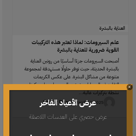
ضرورية
للعناية
بالبشرة
العناية بالبشرة
علم السيرومات: لماذا تعتبر هذه التركيبات
القوية ضرورية للعناية بالبشرة
أصبحت السيرومات جزءًا أساسيًا من روتين العناية
بالبشرة الحديثة، حيث توفر حلولًا مستهدفة لمجموعة
متنوعة من مشاكل البشرة. على عكس الكريمات
التقليدية والمرطبات، تحتوي السيرومات على مكونات
×
نشطة بتركيزات عالية…
عرض الأعياد الفاخر
Gomar Beauty
March 12, 2025
عرض حصري على العدسات اللاصقة
استخدام