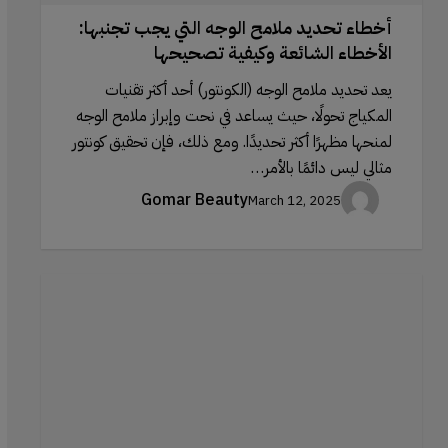
أخطاء تحديد ملامح الوجه التي يجب تجنبها:
الأخطاء الشائعة وكيفية تصحيحها
يعد تحديد ملامح الوجه (الكونتور) أحد أكثر تقنيات
المكياج تحولًا، حيث يساعد في نحت وإبراز ملامح الوجه
لمنحها مظهرًا أكثر تحديدًا. ومع ذلك، فإن تحقيق كونتور
مثالي ليس دائمًا بالأمر…
Gomar Beauty
March 12, 2025
علم
السيرومات:
لماذا
تعتبر
هذه
التركيبات
القوية