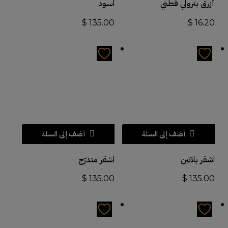
أزرق بترولي قطني
اسود
$
135.00
$
16.20
أضف إلى السلة
أضف إلى السلة
اشقر بلاتين
اشقر متدرّج
$
135.00
$
135.00