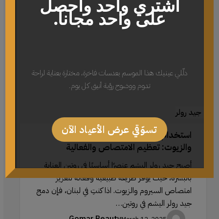
جيد
اشتري واحد واحصل
رولر
على واحد مجانا.
اليشم
مع
السيروم
والزيوت:
دلّلي عينيك هذا الموسم بعدسات فاخرة، مختارة بعناية لراحة
تعظيم
تدوم ووضوح رؤية أنيق كل يوم.
الامتصاص
والفعالية
جيد رولر
تسوّقي عرض الأعياد الآن
استخدام جيد رولر اليشم مع السيروم
والزيوت: تعظيم الامتصاص والفعالية
أصبح جيد رولر اليشم عنصرًا أساسيًا في روتين العناية
بالبشرة، حيث يوفر طريقة طبيعية وفعالة لتعزيز
امتصاص السيروم والزيوت. اذا كنتِ في لبنان، فإن دمج
جيد رولر اليشم في روتين…
Gomar Beauty