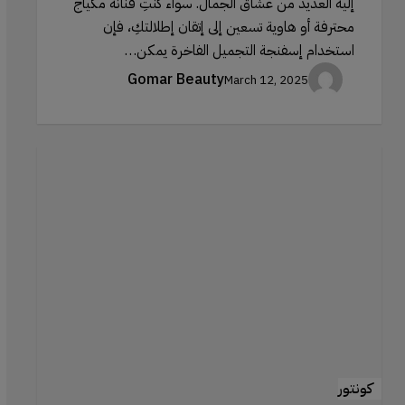
إليه العديد من عشاق الجمال. سواء كنتِ فنانة مكياج
محترفة أو هاوية تسعين إلى إتقان إطلالتكِ، فإن
استخدام إسفنجة التجميل الفاخرة يمكن…
Gomar Beauty
March 12, 2025
أخطاء
تحديد
ملامح
الوجه
التي
يجب
تجنبها:
الأخطاء
الشائعة
وكيفية
كونتور
تصحيحها