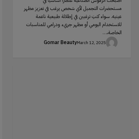
أصبحت الرموش الصناعية عنصرًا أساسيًا في
مستحضرات التجميل لأي شخص يرغب في تعزيز مظهر
عينيه. سواء كنتِ ترغبين في إطلالة طبيعية ناعمة
للاستخدام اليومي أو مظهر جريء ودرامي للمناسبات
الخاصة،…
Gomar Beauty
March 12, 2025
إنشاء
مظهر
مشمس:
كيفية
استخدام
الهايلايتر
لمحاكاة
السمرة
الطبيعية