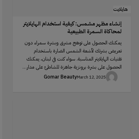
هايلايت
إنشاء مظهر مشمس: كيفية استخدام الهايلايتر
لمحاكاة السمرة الطبيعية
يمكنك الحصول على توهج مشرق وبشرة سمراء دون
تعريض بشرتك لأشعة الشمس الضارة باستخدام
تقنيات الهايلايتر المناسبة. سواء كنت في لبنان، يمكنك
الحصول على بشرة برونزية جاهزة للشاطئ على مدار…
Gomar Beauty
March 12, 2025
فرش
المكياج
لتطبيق
أحمر
الشفاه: