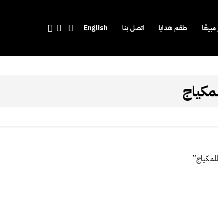
account
search
 مبيعًا
طقم هدايا
اتصل بنا
English
كياج
لمكياج”