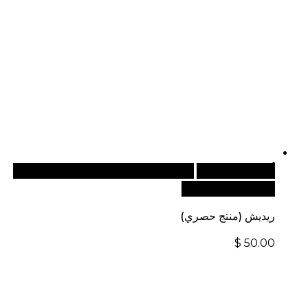
أضف إلى السلة
للطلبات الدولية، تفضل بزيارة موقعنا
الإلكتروني العالمي:
ريديش (منتج حصري)
$
50.00