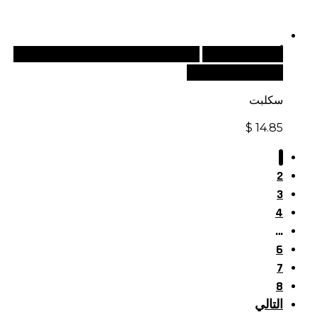
أضف إلى السلة
للطلبات الدولية، تفضل بزيارة موقعنا
الإلكتروني العالمي:
سكلبت
$
14.85
1
2
3
4
…
6
7
8
التالي