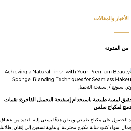
الأخبار والمقالات
من المدونة
قيق
سة
يعية
وتي سبونج / إسفنجة التجميل
ستخدام
قيق لمسة طبيعية باستخدام إسفنجة التجميل الفاخرة: تقنيات
فنجة
دمج لمكياج سلس
تجميل
فاخرة:
د الحصول على مكياج طبيعي ومتقن هدفًا يسعى إليه العديد من عشاق
نيات
جمال. سواء كنتِ فنانة مكياج محترفة أو هاوية تسعين إلى إتقان إطلالتكِ