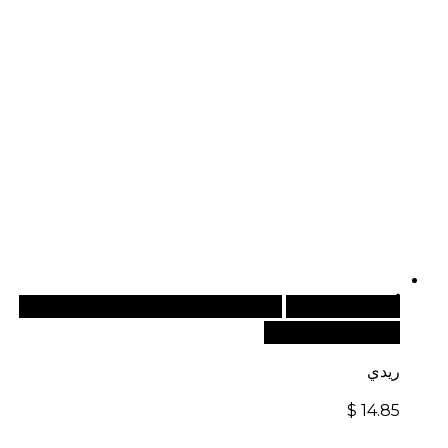
أضف إلى السلة
للطلبات الدولية، تفضل بزيارة موقعنا
الإلكتروني العالمي:
ريدي
$
14.85