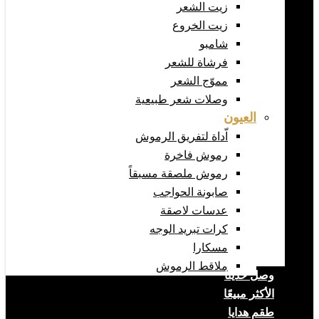
زيت الشعر
زيت الخروع
شامبو
فرشاة للشعر
مموّج الشعر
وصلات شعر طبيعية
العيون
اّداة لتفريق الرموش
رموش فاخرة
رموش ملصقة مسبقاً
صابونة الحواجب
عدسات لاصقة
كرات تبريد الوجه
مسكارا
ملاقط الرموش
وصل حديثا
الأكثر مبيعًا
طقم هدايا