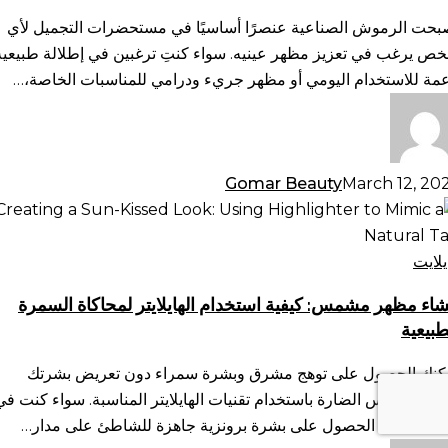
رامية،
بحت الرموش الصناعية عنصرًا أساسيًا في مستحضرات التجميل لأي
متفرقة
ص يرغب في تعزيز مظهر عينيه. سواء كنتِ ترغبين في إطلالة طبيعية
لمزيد
عمة للاستخدام اليومي أو مظهر جريء ودرامي للمناسبات الخاصة،…
Gomar Beauty
March 12, 20
شاء
هر
مس:
يلايت
فية
شاء مظهر مشمس: كيفية استخدام الهايلايتر لمحاكاة السمرة
تخدام
طبيعية
ايلايتر
حاكاة
كنك الحصول على توهج مشرق وبشرة سمراء دون تعريض بشرتك
سمرة
شعة الشمس الضارة باستخدام تقنيات الهايلايتر المناسبة. سواء كنت في
طبيعية
نان، يمكنك الحصول على بشرة برونزية جاهزة للشاطئ على مدار…