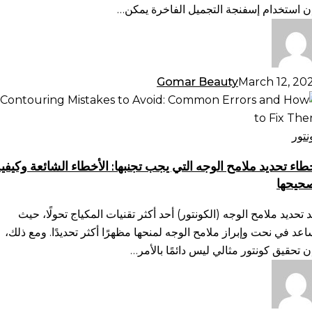
دمج
ن استخدام إسفنجة التجميل الفاخرة يمكن…
كياج
س
Gomar Beauty
March 12, 20
طاء
ديد
امح
نتور
وجه
طاء تحديد ملامح الوجه التي يجب تجنبها: الأخطاء الشائعة وكيفي
تي
حيحها
ب
بها:
د تحديد ملامح الوجه (الكونتور) أحد أكثر تقنيات المكياج تحولًا، حيث
أخطاء
اعد في نحت وإبراز ملامح الوجه لمنحها مظهرًا أكثر تحديدًا. ومع ذلك،
شائعة
ن تحقيق كونتور مثالي ليس دائمًا بالأمر…
يفية
حيحها