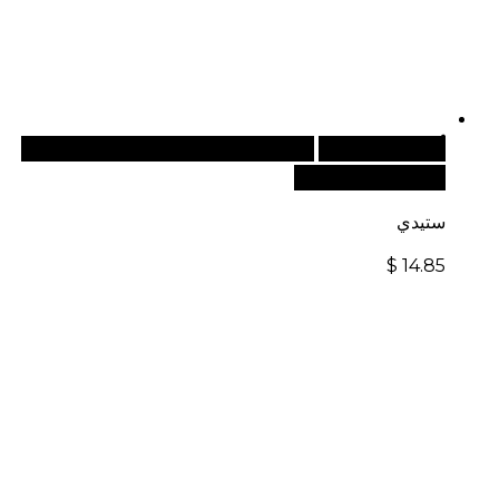
أضف إلى السلة
للطلبات الدولية، تفضل بزيارة موقعنا
الإلكتروني العالمي:
ستيدي
$
14.85