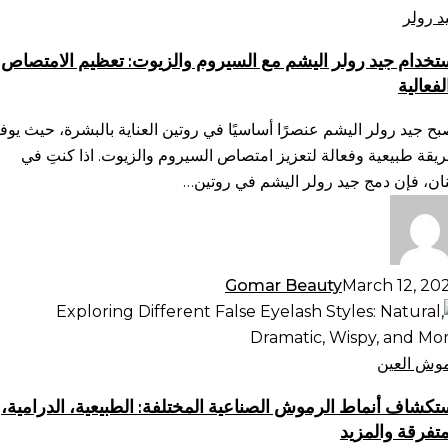
لر
د رولر
يشم
تخدام جيد رولر اليشم مع السيروم والزيوت: تعظيم الامتصاص
لفعالية
سيروم
لزيوت:
بح جيد رولر اليشم عنصرًا أساسيًا في روتين العناية بالبشرة، حيث يوف
ظيم
يقة طبيعية وفعالة لتعزيز امتصاص السيروم والزيوت. اذا كنتِ في
امتصاص
نان، فإن دمج جيد رولر اليشم في روتين…
فعالية
Gomar Beauty
March 12, 20
تكشاف
ماط
رموش
وش العين
صناعية
تكشاف أنماط الرموش الصناعية المختلفة: الطبيعية، الدرامية،
ختلفة:
متفرقة والمزيد
طبيعية،