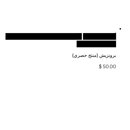
أضف إلى السلة
للطلبات الدولية، تفضل بزيارة موقعنا
الإلكتروني العالمي:
برونزيش (منتج حصري)
$
50.00