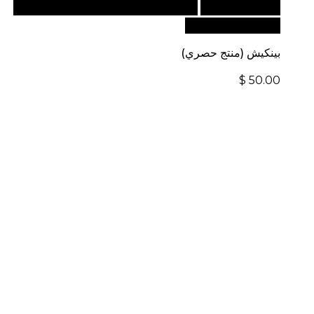
أضف إلى السلة
للطلبات الدولية، تفضل بزيارة موقعنا
الإلكتروني العالمي:
بينكيش (منتج حصري)
$
50.00