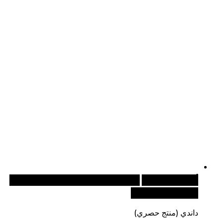
أضف إلى السلة
للطلبات الدولية، تفضل بزيارة موقعنا
الإلكتروني العالمي:
داندي (منتج حصري)