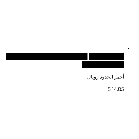
أضف إلى السلة
للطلبات الدولية، تفضل بزيارة موقعنا
الإلكتروني العالمي:
أحمر الخدود رويال
$
14.85