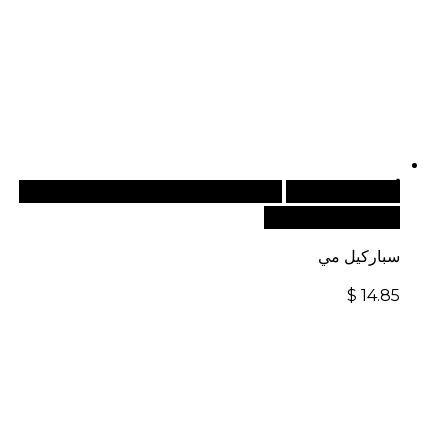
أضف إلى السلة
للطلبات الدولية، تفضل بزيارة موقعنا
الإلكتروني العالمي:
سباركيل مي
$
14.85