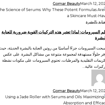
Gomar Beauty
March 12, 20
م
سيرومات:
ذا
عناية بالبشرة
بر
م السيرومات: لماذا تعتبر هذه التركيبات القوية ضرورية للعناية
ه
لبشرة
تركيبات
وية
بحت السيرومات جزءًا أساسيًا من روتين العناية بالبشرة الحديثة، حيث
ورية
فر حلولًا مستهدفة لمجموعة متنوعة من مشاكل البشرة. على عكس
ناية
كريمات التقليدية والمرطبات، تحتوي السيرومات على مكونات نشطة
لبشرة
ركيزات عالية…
Gomar Beauty
March 12, 20
تخدام
د