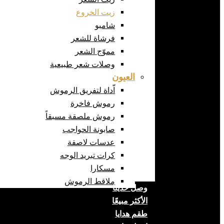
زيت الخروع
شامبو
فرشاة للشعر
مموّج الشعر
وصلات شعر طبيعية
العيون
اّداة لتفريق الرموش
رموش فاخرة
رموش ملصقة مسبقاً
صابونة الحواجب
عدسات لاصقة
كرات تبريد الوجه
مسكارا
ملاقط الرموش
وصل حديثا
الأكثر مبيعًا
طقم هدايا