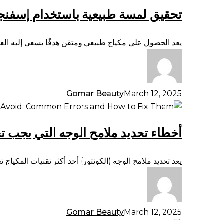
لمسة
تحقيق لمسة طبيعية باستخدام إسفنجة
طبيعية
باستخدام
إسفنجة
يعد الحصول على مكياج طبيعي ومتقن هدفًا يسعى إليه العد
التجميل
الفاخرة:
تقنيات
الدمج
Gomar Beauty
March 12, 2025
لمكياج
أخطاء
سلس
تحديد
أخطاء تحديد ملامح الوجه التي يجب تج
ملامح
الوجه
التي
يعد تحديد ملامح الوجه (الكونتور) أحد أكثر تقنيات المكياج 
يجب
تجنبها:
الأخطاء
الشائعة
Gomar Beauty
March 12, 2025