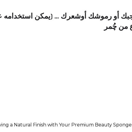
ك أو رموشك أوشعرك … (يمكن استخدامه على 
 من چُمر