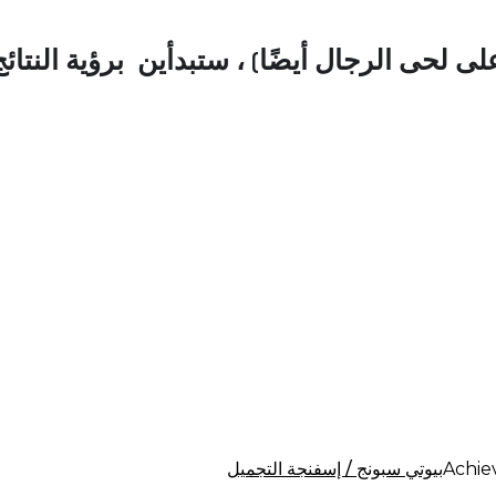
لحى الرجال أيضًا) ، ستبدأين برؤية النتائ
بيوتي سبونج / إسفنجة التجميل