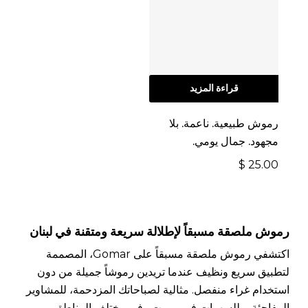
قراءة المزيد
رموش طبيعية. ناعمة. بلا
مجهود. جمال يومي.
$
25.00
رموش ملصقة مسبقاً لإطلالة سريعة ومتقنة في لبنان
اكتشفي رموش ملصقة مسبقاً على Gomar، المصممة
لتطبيق سريع ونظيف عندما تريدين رموشاً جميلة من دون
استخدام غراء منفصل. مثالية لصباحاتك المزدحمة، للمشاوير
المفاجئة، وللسهرات في بيروت وفي مختلف المناطق