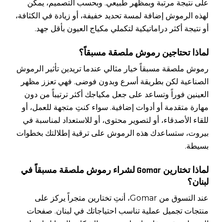
على نتيجة مرتبة وبمظهر طبيعي. وبحسب التصميم، يمكن
لهذه الرموش إضافة لمسة تحديد خفيفة، أو زيادة في الكثافة،
أو نتيجة أكثر دراماتيكية لتكملي مكياج العيون بأقل جهد.
لماذا تحتاجين رموش ملصقة مسبقاً؟
رموش ملصقة مسبقاً خيار مثالي عندما تريدين تأثير الرموش
الصناعية لكن بطريقة أسرع وبدون فوضى. فهي تعزز مظهر
العينين فوراً وتساعد على جعل مكياجك أكثر ترتيباً من دون
مهارة متقدمة أو أدوات إضافية. سواء كنتِ متجهة للعمل، أو
للقاء الأصدقاء، أو لتصوير محتوى، أو للاستعداد لمناسبة في
بيروت، ستساعدك هذه الرموش على ترقية إطلالتك بخطوات
بسيطة.
لماذا تختارين Gomar لشراء رموش ملصقة مسبقاً في
لبنان؟
عند التسوق من Gomar، أنتِ تختارين متجراً يركز على
منتجات تجميل عملية تناسب احتياجاتك في لبنان. صفحات