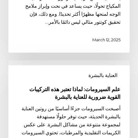
تجنبها:
المكياج تحولًا، حيث يساعد في نحت وإبراز ملامح
الأخطاء
الوجه لمنحها مظهرًا أكثر تحديدًا. ومع ذلك، فإن
الشائعة
تحقيق كونتور مثالي ليس دائمًا بالأمر…
وكيفية
تصحيحها
March 12, 2025
علم
السيرومات:
العناية بالبشرة
لماذا
تعتبر
علم السيرومات: لماذا تعتبر هذه التركيبات
هذه
القوية ضرورية للعناية بالبشرة
التركيبات
أصبحت السيرومات جزءًا أساسيًا من روتين العناية
القوية
بالبشرة الحديثة، حيث توفر حلولًا مستهدفة
ضرورية
لمجموعة متنوعة من مشاكل البشرة. على عكس
للعناية
الكريمات التقليدية والمرطبات، تحتوي السيرومات
بالبشرة