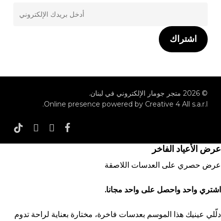
اشتراك
© 2026 متجر جومار الإلكتروني في لبنان.
Online presence powered by Creative 4 All s.a.r.l.
tiktok
whatsapp
instagram
facebook
عرض الأعياد الفاخر
عرض حصري على العدسات اللاصقة
اشتري واحد واحصل على واحد مجانا.
دلّلي عينيك هذا الموسم بعدسات فاخرة، مختارة بعناية لراحة تدوم