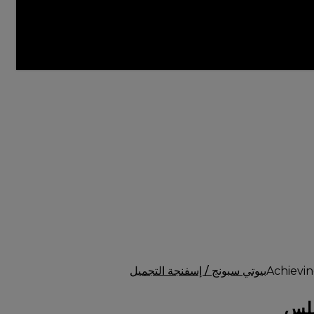
بيوتي سبونج / إسفنجة التجميل
سلس