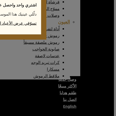
فرشاة للشعر
اشتري واحد واحصل على
مموّج الشعر
دلّلي عينيك هذا الموس
وصلات شعر طبيعية
العيون
تسوّقي عرض الأعياد ال
اّداة لتفريق الرموش
رموش فاخرة
رموش ملصقة مسبقاً
صابونة الحواجب
عدسات لاصقة
كرات تبريد الوجه
مسكارا
ملاقط الرموش
وصل حديثا
الأكثر مبيعًا
طقم هدايا
اتصل بنا
English