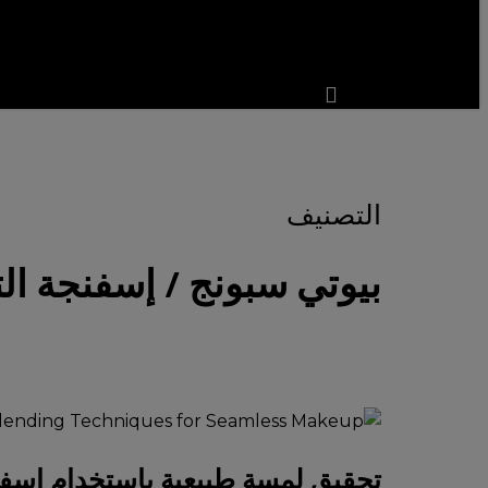
search
account
التصنيف
بيوتي سبونج / إسفنجة ال
تحقيق
لمسة
تحقيق لمسة طبيعية باستخدام إسفن
طبيعية