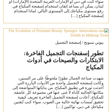
سواء كنت في دبي أو الإمارات العربية المتحدة (الإمارات) أو
لبنان، يمكن أن يساعد إتقان استخدام إسفنجة المكياج في
رفع مستوى مكياجك إلى المستوى التالي. لماذا استخدام
إسفنجة المكياج […]
بيوتي سبونج / إسفنجة التجميل
تطور إسفنجات التجميل الفاخرة:
الابتكارات والصيحات في أدوات
المكياج
شهدت صناعة الجمال تطورًا ملحوظًا على مر السنين،
وكانت إسفنجة التجميل واحدة من الأدوات البارزة التي
أحدثت ثورة في تطبيق المكياج. من بداياتها المتواضعة إلى
مكانتها الحالية كأداة لا غنى عنها في مجموعة كل عاشقة
للمكياج، أعادت إسفنجة التجميل الفاخرة تعريف كيفية
تحقيق لمسات نهائية خالية من العيوب. سواء كنتِ تُتقنين
مكياجكِ في دبي، تواكبين […]