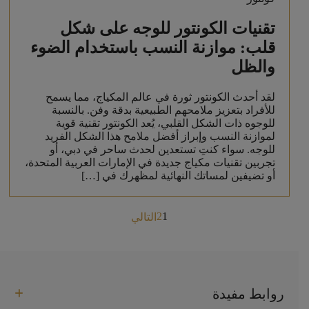
تقنيات الكونتور للوجه على شكل
قلب: موازنة النسب باستخدام الضوء
والظل
لقد أحدث الكونتور ثورة في عالم المكياج، مما يسمح
للأفراد بتعزيز ملامحهم الطبيعية بدقة وفن. بالنسبة
للوجوه ذات الشكل القلبي، يُعد الكونتور تقنية قوية
لموازنة النسب وإبراز أفضل ملامح هذا الشكل الفريد
للوجه. سواء كنتِ تستعدين لحدث ساحر في دبي، أو
تجربين تقنيات مكياج جديدة في الإمارات العربية المتحدة،
أو تضيفين لمساتك النهائية لمظهرك في […]
Posts
2
1
التالي
pagination
روابط مفيدة