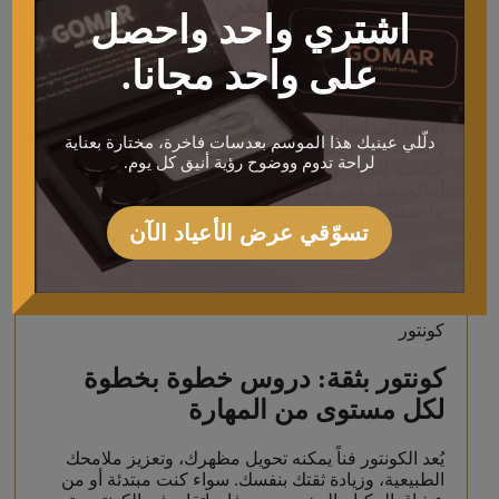
تحقيق كونتور طبيعي: إبراز ملامحك
اشتري واحد واحصل
دون مبالغة
على واحد مجانا.
أصبح الكونتور جزءًا أساسيًا في عالم الجمال خلال العقد
الأخير، حيث تطور من الإطلالات الدرامية في عروض
الأزياء إلى أساليب ناعمة تُبرز الملامح دون أن تكون
دلّلي عينيك هذا الموسم بعدسات فاخرة، مختارة بعناية
واضحة جدًا. وبينما تبدو الزوايا الحادة والكونتور القوي
لراحة تدوم ووضوح رؤية أنيق كل يوم.
مناسبة للصور والمناسبات، فإن المكياج اليومي في
أماكن مثل دبي وعبر الإمارات العربية المتحدة UAE غالبًا
ما يتطلب لمسة أكثر نعومة […]
تسوّقي عرض الأعياد الآن
كونتور
كونتور بثقة: دروس خطوة بخطوة
لكل مستوى من المهارة
يُعد الكونتور فناً يمكنه تحويل مظهرك، وتعزيز ملامحك
الطبيعية، وزيادة ثقتك بنفسك. سواء كنت مبتدئة أو من