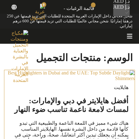
د.إ AED
0
د.إ AED
قائمة الرغبات -
شحن مجاني داخل الإمارات العربية المتحدة للطلبات التي تزيد قيمتها عن 250
$ USD
درهمًا إماراتيًا. شحن مجاني عالميًا للطلبات التي تزيد قيمتها عن 600 درهم
إماراتي.
الوسم:
منتجات التجميل
هايلايت
أفضل هايلايتر في دبي والإمارات:
لمسات لامعة ناعمة تناسب ضوء النهار
هناك شيء مميز في اللمعة الناعمة والطبيعية التي تبدو
كأنها قادمة من داخل البشرة نفسها. الهايلايتر المناسب
يمكنه أن يجعلك تبدين أكثر انتعاشًا، صحةً، وراحة، حتى في