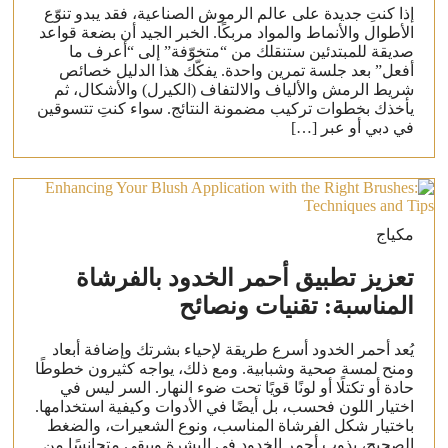
إذا كنتِ جديدة على عالم الرموش الصناعية، فقد يبدو تنوّع
الأطوال والأنماط والمواد مربكًا. الخبر الجيد أن بضعة قواعد
صديقة للمبتدئين ستنقلك من “متخوّفة” إلى “أعرف ما
أفعل” بعد جلسة تمرين واحدة. يفكّك هذا الدليل خصائص
شريط الرمش والألياف والالتفاف (الكيرل) والأشكال، ثم
يأخذك بخطوات تركيب مضمونة النتائج. سواء كنتِ تتسوقين
في دبي أو عبر […]
مكياج
تعزيز تطبيق أحمر الخدود بالفرشاة
المناسبة: تقنيات ونصائح
يُعد أحمر الخدود أسرع طريقة لإحياء بشرتك وإضافة أبعاد
ومنح لمسة صحية وشبابية. ومع ذلك، يواجه كثيرون خطوطًا
حادة أو تكتلًا أو لونًا قويًا تحت ضوء النهار. السر ليس في
اختيار اللون فحسب، بل أيضًا في الأدوات وكيفية استخدامها.
باختيار شكل الفرشاة المناسب، ونوع الشعيرات، والضغط
الصحيح، يذوب أحمر الخدود في البشرة ويبقى متجانسًا من