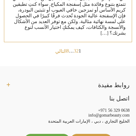
تتمتع بتنوع وفائدة مثل إسفنجة المكياج. سواء كنتِ تطبقين
كريم الأساس أو تمزجين خافي العيوب أو تثبتين البودرة،
فإن الإسفنجة عالية الجودة تُحدث فرقًا كبيرًا في الحصول
على لمسة نهائية مثالية. ولكن مع توفر العديد من الأشكال
والأنسجة والكثافات، كيف يمكنكِ اختيار الأنسب لنوع
بشرتك؟ […]
Posts
8
…
3
2
1
التالي
pagination
روابط مفيدة
اتصل بنا
+971 56 329 0638
info@gomarbeauty.com
الخليج التجاري ، دبي ، الإمارات العربية المتحدة