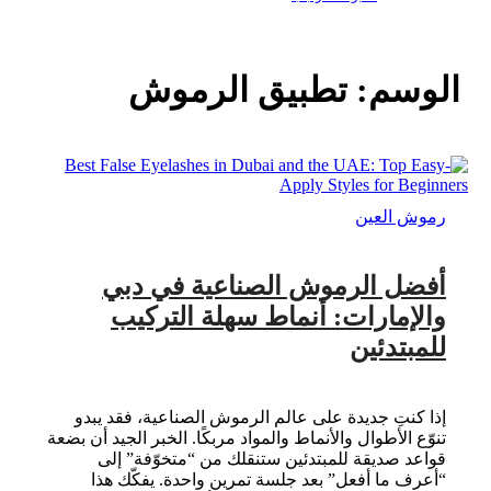
الوسم:
تطبيق الرموش
رموش العين
أفضل الرموش الصناعية في دبي
والإمارات: أنماط سهلة التركيب
للمبتدئين
إذا كنتِ جديدة على عالم الرموش الصناعية، فقد يبدو
تنوّع الأطوال والأنماط والمواد مربكًا. الخبر الجيد أن بضعة
قواعد صديقة للمبتدئين ستنقلك من “متخوّفة” إلى
“أعرف ما أفعل” بعد جلسة تمرين واحدة. يفكّك هذا