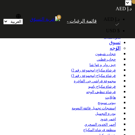
شحن مجاني داخل الإمارات العربية المتحدة للطلبات التي تزيد قيمتها عن 250
د.إ AED
درهمًا إماراتيًا. شحن مجاني عالميًا للطلبات التي تزيد قيمتها عن 600 درهم إماراتي.
0
د.إ AED
قائمة الرغبات -
$ USD
الرئيسية
تسوق
الوجه
حجاب شيفون
حجاب قطني
جيد رولر و غوا شا
فرشاة مكياج (مجموعة رقم 2)
فرشاة مكياج (مجموعة رقم 3)
مجموعة فراشي جي الفاخرة
فرشاة مكياج بامبو
فرشاة تنظيف الوجه
هايلايت
بيوتي سبونج
إسفنجات تجميل فائقة النعومة
بودرة التجميل
احمر خدود
أحمر الخدود السحري
منظفة فرشاة المكياج