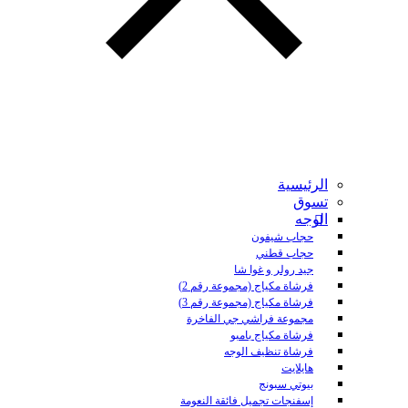
الرئيسية
تسوق
الوجه
حجاب شيفون
حجاب قطني
جيد رولر و غوا شا
فرشاة مكياج (مجموعة رقم 2)
فرشاة مكياج (مجموعة رقم 3)
مجموعة فراشي جي الفاخرة
فرشاة مكياج بامبو
فرشاة تنظيف الوجه
هايلايت
بيوتي سبونج
إسفنجات تجميل فائقة النعومة