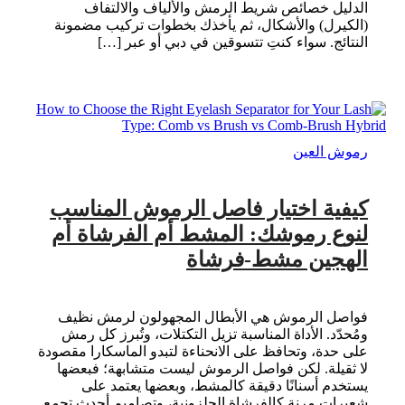
الدليل خصائص شريط الرمش والألياف والالتفاف
(الكيرل) والأشكال، ثم يأخذك بخطوات تركيب مضمونة
النتائج. سواء كنتِ تتسوقين في دبي أو عبر […]
رموش العين
كيفية اختيار فاصل الرموش المناسب
لنوع رموشك: المشط أم الفرشاة أم
الهجين مشط-فرشاة
فواصل الرموش هي الأبطال المجهولون لرمش نظيف
ومُحدّد. الأداة المناسبة تزيل التكتلات، وتُبرز كل رمش
على حدة، وتحافظ على الانحناءة لتبدو الماسكارا مقصودة
لا ثقيلة. لكن فواصل الرموش ليست متشابهة؛ فبعضها
يستخدم أسنانًا دقيقة كالمشط، وبعضها يعتمد على
شعيرات مرنة كالفرشاة الحلزونية، وتصاميم أحدث تجمع