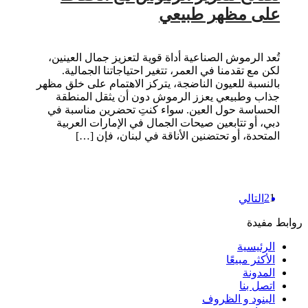
على مظهر طبيعي
تُعد الرموش الصناعية أداة قوية لتعزيز جمال العينين،
لكن مع تقدمنا في العمر، تتغير احتياجاتنا الجمالية.
بالنسبة للعيون الناضجة، يتركز الاهتمام على خلق مظهر
جذاب وطبيعي يعزز الرموش دون أن يثقل المنطقة
الحساسة حول العين. سواء كنتِ تحضرين مناسبة في
دبي، أو تتابعين صيحات الجمال في الإمارات العربية
المتحدة، أو تحتضنين الأناقة في لبنان، فإن […]
Posts
2
1
التالي
pagination
روابط مفيدة
الرئيسية
الأكثر مبيعًا
المدونة
اتصل بنا
البنود و الظروف