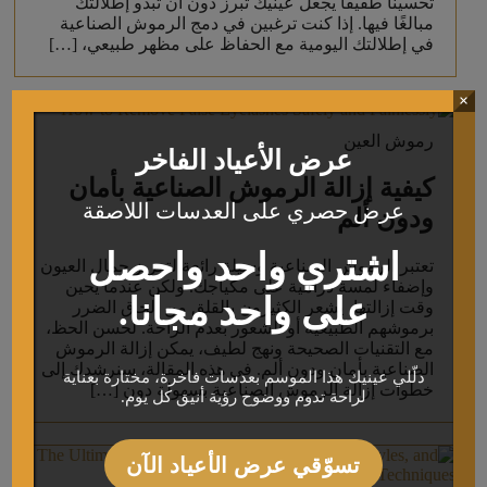
تحسينًا طفيفًا يجعل عينيك تبرز دون أن تبدو إطلالتك
مبالغًا فيها. إذا كنت ترغبين في دمج الرموش الصناعية
في إطلالتك اليومية مع الحفاظ على مظهر طبيعي، […]
×
رموش العين
عرض الأعياد الفاخر
كيفية إزالة الرموش الصناعية بأمان
عرض حصري على العدسات اللاصقة
ودون ألم
اشتري واحد واحصل
تعتبر الرموش الصناعية وسيلة رائعة لتعزيز جمال العيون
وإضفاء لمسة درامية على مكياجك. ولكن عندما يحين
على واحد مجانا.
وقت إزالتها، يشعر الكثيرون بالقلق من إلحاق الضرر
برموشهم الطبيعية أو الشعور بعدم الراحة. لحسن الحظ،
مع التقنيات الصحيحة ونهج لطيف، يمكن إزالة الرموش
الصناعية بأمان ودون ألم. في هذه المقالة، سنرشدك إلى
دلّلي عينيك هذا الموسم بعدسات فاخرة، مختارة بعناية
خطوات إزالة الرموش الصناعية بسهولة دون […]
لراحة تدوم ووضوح رؤية أنيق كل يوم.
تسوّقي عرض الأعياد الآن