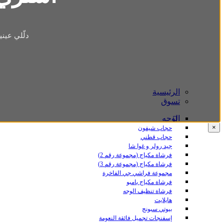
دلّلي عين
الرئيسية
تسوق
الوجه
×
حجاب شيفون
حجاب قطني
جيد رولر و غوا شا
فرشاة مكياج (مجموعة رقم 2)
فرشاة مكياج (مجموعة رقم 3)
مجموعة فراشي جي الفاخرة
فرشاة مكياج بامبو
فرشاة تنظيف الوجه
هايلايت
بيوتي سبونج
إسفنجات تجميل فائقة النعومة