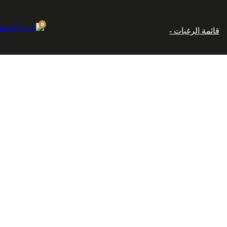
إماراتي.
0
قائمة الرغبات -