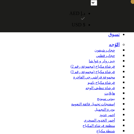
شحن مجاني داخل الإمارات العربية المتحدة للطلبات التي تزيد قيمتها عن 250 درهمًا إماراتيًا. شحن مجاني عالميًا للطلبات التي تزيد قيمتها عن 600 درهم 
د.إ AED
$ USD
الرئيسية
تسوق
الوجه
حجاب شيفون
حجاب قطني
جيد رولر و غوا شا
فرشاة مكياج (مجموعة رقم 2)
فرشاة مكياج (مجموعة رقم 3)
مجموعة فراشي جي الفاخرة
فرشاة مكياج بامبو
فرشاة تنظيف الوجه
هايلايت
بيوتي سبونج
إسفنجات تجميل فائقة النعومة
بودرة التجميل
احمر خدود
أحمر الخدود السحري
منظفة فرشاة المكياج
شنطة مكياج