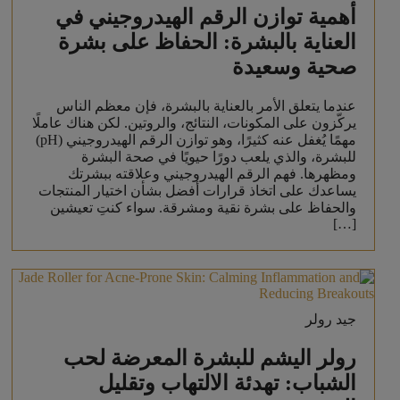
أهمية توازن الرقم الهيدروجيني في
العناية بالبشرة: الحفاظ على بشرة
صحية وسعيدة
عندما يتعلق الأمر بالعناية بالبشرة، فإن معظم الناس
يركّزون على المكونات، النتائج، والروتين. لكن هناك عاملًا
مهمًا يُغفل عنه كثيرًا، وهو توازن الرقم الهيدروجيني (pH)
للبشرة، والذي يلعب دورًا حيويًا في صحة البشرة
ومظهرها. فهم الرقم الهيدروجيني وعلاقته ببشرتك
يساعدك على اتخاذ قرارات أفضل بشأن اختيار المنتجات
والحفاظ على بشرة نقية ومشرقة. سواء كنتِ تعيشين
[…]
جيد رولر
رولر اليشم للبشرة المعرضة لحب
الشباب: تهدئة الالتهاب وتقليل