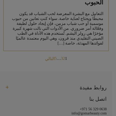
الحبوب
التعامل مع البشرة المعرضة لحب الشباب قد يكون
محبطًا ويحتاج لعناية خاصة. سواء كنتِ تعانين من حبوب
موسمية أو حب شباب مزمن، فإن إيجاد حلول لطيفة
وفعّالة أمر ضروري. من الأدوات التي نالت شهرة كبيرة
مؤخرًا هي رولر اليشم. تُستخدم هذه الأداة في الطب
الصيني التقليدي منذ قرون، وهي اليوم معتمدة عالميًا
لفوائدها المهدئة، خاصة […]
Posts
5
…
3
2
1
التالي
pagination
روابط مفيدة
اتصل بنا
+971 56 329 0638
info@gomarbeauty.com