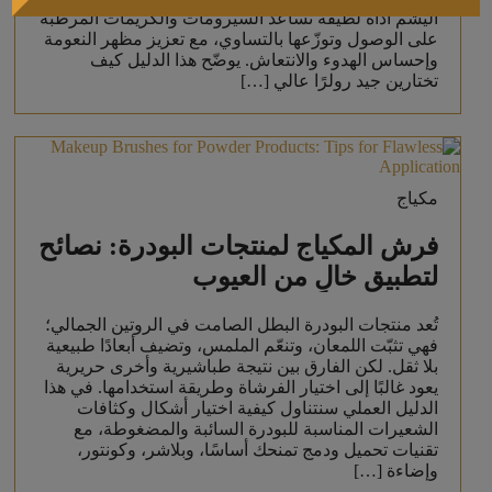
اليشم أداة لطيفة تساعد السيرومات والكريمات المرطبة
على الوصول وتوزّعها بالتساوي، مع تعزيز مظهر النعومة
وإحساس الهدوء والانتعاش. يوضّح هذا الدليل كيف
تختارين جيد رولرًا عالي […]
مكياج
فرش المكياج لمنتجات البودرة: نصائح
لتطبيق خالٍ من العيوب
تُعد منتجات البودرة البطل الصامت في الروتين الجمالي؛
فهي تثبّت اللمعان، وتنعّم الملمس، وتضيف أبعادًا طبيعية
بلا ثقل. لكن الفارق بين نتيجة طباشيرية وأخرى حريرية
يعود غالبًا إلى اختيار الفرشاة وطريقة استخدامها. في هذا
الدليل العملي سنتناول كيفية اختيار أشكال وكثافات
الشعيرات المناسبة للبودرة السائبة والمضغوطة، مع
تقنيات تحميل ودمج تمنحك أساسًا، وبلاشر، وكونتور،
وإضاءة […]