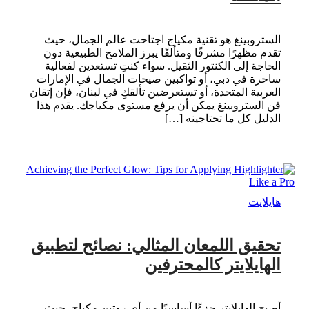
الستروبينغ هو تقنية مكياج اجتاحت عالم الجمال، حيث
تقدم مظهرًا مشرقًا ومتألقًا يبرز الملامح الطبيعية دون
الحاجة إلى الكنتور الثقيل. سواء كنتِ تستعدين لفعالية
ساحرة في دبي، أو تواكبين صيحات الجمال في الإمارات
العربية المتحدة، أو تستعرضين تألقكِ في لبنان، فإن إتقان
فن الستروبينغ يمكن أن يرفع مستوى مكياجك. يقدم هذا
الدليل كل ما تحتاجينه […]
هايلايت
تحقيق اللمعان المثالي: نصائح لتطبيق
الهايلايتر كالمحترفين
أصبح الهايلايتر جزءًا أساسيًا من أي روتين مكياج، حيث