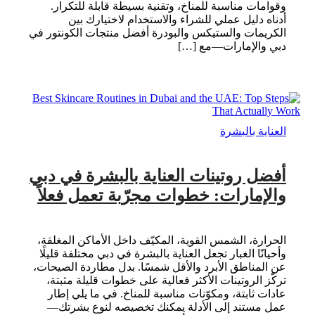
وقوامات مناسبة للمناخ، وتقنية بسيطة قابلة للتكرار.
أدناه دليل عملي للشراء والاستخدام لاختيارك بين
الكريمات والستيكس والبودرة أفضل منتجات الكونتور في
دبي والإمارات—مع […]
العناية بالبشرة
أفضل روتينات العناية بالبشرة في دبي
والإمارات: خطوات مجرّبة تعمل فعلاً
الحرارة، الشمس القوية، المكيّف داخل الأماكن المغلقة،
وأحيانًا الغبار تجعل العناية بالبشرة في دبي مختلفة قليلًا
عن المناطق الأبرد والأقل شمسًا. بدل مطاردة الصيحات،
تركّز الروتينات الأكثر فعالية على خطوات قليلة مثبتة،
عادات ثابتة، ومكوّنات مناسبة للمناخ. في ما يلي إطار
عمل مستند إلى الأدلة يمكنك تخصيصه لنوع بشرتك—