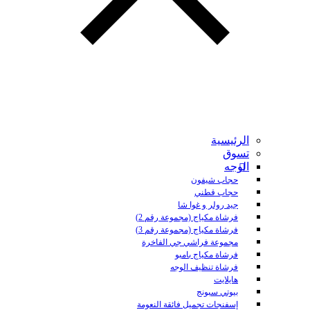
الرئيسية
تسوق
الوجه
حجاب شيفون
حجاب قطني
جيد رولر و غوا شا
فرشاة مكياج (مجموعة رقم 2)
فرشاة مكياج (مجموعة رقم 3)
مجموعة فراشي جي الفاخرة
فرشاة مكياج بامبو
فرشاة تنظيف الوجه
هايلايت
بيوتي سبونج
إسفنجات تجميل فائقة النعومة