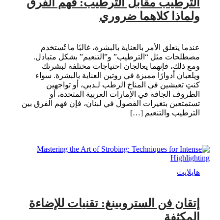
الترطيب مقابل الترطيب: فهم الفرق
ولماذا كلاهما ضروري
عندما يتعلق الأمر بالعناية بالبشرة، غالبًا ما تُستخدم
مصطلحات مثل “الترطيب” و”التنعيم” بشكل متبادل.
ومع ذلك، فإنهما يعالجان احتياجات مختلفة لبشرتك
ويلعبان أدوارًا مميزة في روتين العناية بالبشرة. سواء
كنتِ تعيشين في المناخ الرطب لـدبي، أو تواجهين
الظروف الجافة في الإمارات العربية المتحدة، أو
تستمتعين بتغيرات الفصول في لبنان، فإن فهم الفرق بين
الترطيب والتنعيم […]
هايلايت
إتقان فن الستروبينغ: تقنيات للإضاءة
المكثفة