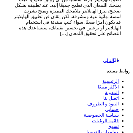
يمنحك اللمعان الذي نطمح جميعًا إليه. عند تطبيقه بشكل
صحيح، يبرز الهايلايتر ملامحك المميزة ويمنح بشرتك
لمسة نهائية ندية ومشرقة. لكن إتقان فن تطبيق الهايلايتر
قد يكون أمرًا صعبًا. سواء كنتِ مبتدئة في استخدام
الهايلايتر أو ترغبين في تحسين تقنياتك، ستساعدك هذه
النصائح على تحقيق اللمعان […]
Posts
2
1
التالي
pagination
روابط مفيدة
الرئيسية
الأكثر مبيعًا
المدونة
اتصل بنا
البنود و الظروف
حسابي
سياسة الخصوصية
قائمة الرغبات
تسوق
معلومات التوصيل