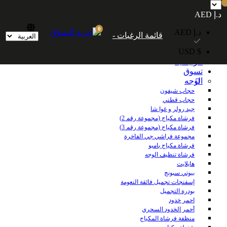
شحن مجاني داخل الإمارات العربية المتحدة للطلبات التي تزيد قيمتها عن 250
د.إ AED
درهمًا إماراتيًا. شحن مجاني عالميًا للطلبات التي تزيد قيمتها عن 600 درهم إماراتي.
0
د.إ AED
قائمة الرغبات -
$ USD
الرئيسية
تسوق
الوجه
حجاب شيفون
حجاب قطني
جيد رولر و غوا شا
فرشاة مكياج (مجموعة رقم 2)
فرشاة مكياج (مجموعة رقم 3)
مجموعة فراشي جي الفاخرة
فرشاة مكياج بامبو
فرشاة تنظيف الوجه
هايلايت
بيوتي سبونج
إسفنجات تجميل فائقة النعومة
بودرة التجميل
احمر خدود
أحمر الخدود السحري
منظفة فرشاة المكياج