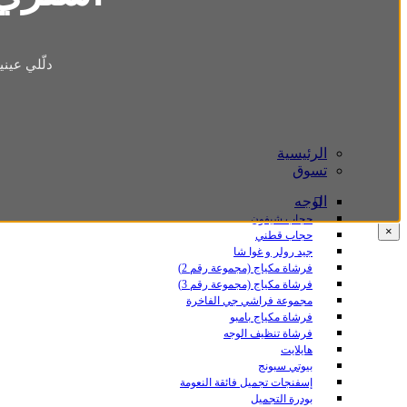
دلّلي عين
الرئيسية
تسوق
الوجه
حجاب شيفون
×
حجاب قطني
جيد رولر و غوا شا
فرشاة مكياج (مجموعة رقم 2)
فرشاة مكياج (مجموعة رقم 3)
مجموعة فراشي جي الفاخرة
فرشاة مكياج بامبو
فرشاة تنظيف الوجه
هايلايت
بيوتي سبونج
إسفنجات تجميل فائقة النعومة
بودرة التجميل