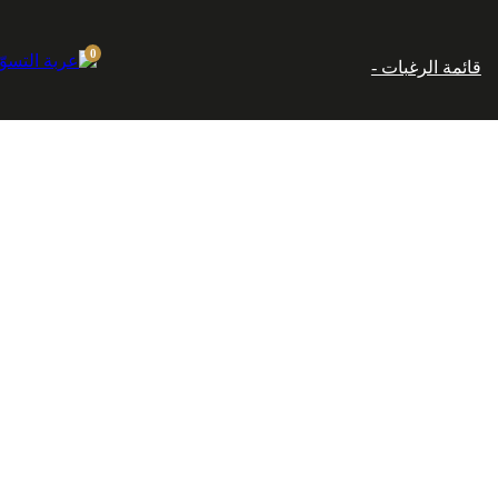
إماراتي.
0
قائمة الرغبات -