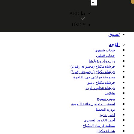
شحن مجاني داخل الإمارات العربية المتحدة للطلبات التي تزيد قيمتها عن 250 درهمًا إماراتيًا. شحن مجاني عالميًا للطلبات التي تزيد قيمتها عن 600 درهم 
د.إ AED
$ USD
الرئيسية
تسوق
الوجه
حجاب شيفون
حجاب قطني
جيد رولر و غوا شا
فرشاة مكياج (مجموعة رقم 2)
فرشاة مكياج (مجموعة رقم 3)
مجموعة فراشي جي الفاخرة
فرشاة مكياج بامبو
فرشاة تنظيف الوجه
هايلايت
بيوتي سبونج
إسفنجات تجميل فائقة النعومة
بودرة التجميل
احمر خدود
أحمر الخدود السحري
منظفة فرشاة المكياج
شنطة مكياج