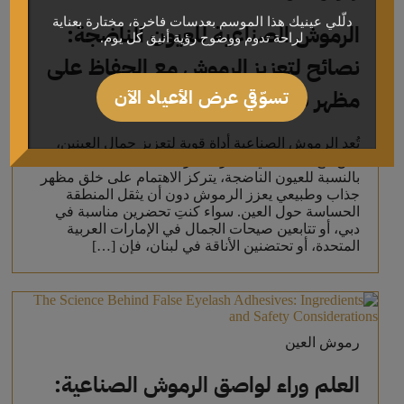
دلّلي عينيك هذا الموسم بعدسات فاخرة، مختارة بعناية
الرموش الصناعية للعيون الناضجة:
لراحة تدوم ووضوح رؤية أنيق كل يوم.
نصائح لتعزيز الرموش مع الحفاظ على
تسوّقي عرض الأعياد الآن
مظهر طبيعي
تُعد الرموش الصناعية أداة قوية لتعزيز جمال العينين،
لكن مع تقدمنا في العمر، تتغير احتياجاتنا الجمالية.
بالنسبة للعيون الناضجة، يتركز الاهتمام على خلق مظهر
جذاب وطبيعي يعزز الرموش دون أن يثقل المنطقة
الحساسة حول العين. سواء كنتِ تحضرين مناسبة في
دبي، أو تتابعين صيحات الجمال في الإمارات العربية
المتحدة، أو تحتضنين الأناقة في لبنان، فإن […]
رموش العين
العلم وراء لواصق الرموش الصناعية: