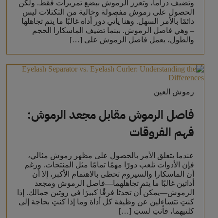
وتضيف دراما، وتعزز الرموش ببضع تمريرات فقط. ولكن
الحصول على رموش مفصولة وخالية من التكتلات ليس
دائمًا بالأمر السهل. وهنا يأتي دور أداة غالبًا ما يتم تجاهلها
– وهي فاصل الرموش. بينما تضيف الماسكارا الحجم
والطول، يعمل فاصل الرموش على […]
رموش العين
فاصل الرموش مقابل مجعد الرموش:
فهم الفروقات
عندما يتعلق الأمر بالحصول على مظهر رموش مثالي،
فإن الأدوات تلعب دورًا مهمًا تمامًا مثل المنتجات. ورغم
أن الماسكارا والسيروم تحظى بالاهتمام الأكبر، إلا أن
أداتين غالبًا ما يتم تجاهلهما—فاصل الرموش ومجعد
الرموش—يمكن أن تحدثا فرقًا كبيرًا في روتين جمالك. إذا
كنتِ تتساءلين عن وظيفة كل أداة وما إذا كنتِ بحاجة إلى
كلتيهما، فأنتِ لستِ […]