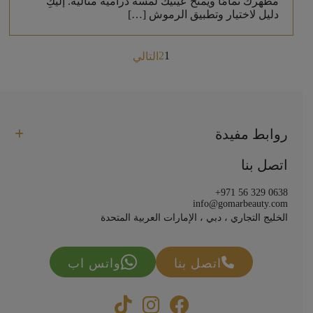
مظهرك تمامًا ويمنح عينيك لمسة درامية مثالية. إليكِ
دليل لاختيار وتطبيق الرموش […]
Posts
2
1
التالي
pagination
روابط مفيدة
اتصل بنا
+971 56 329 0638
info@gomarbeauty.com
الخليج التجاري ، دبي ، الإمارات العربية المتحدة
اتصل بنا
واتس اب