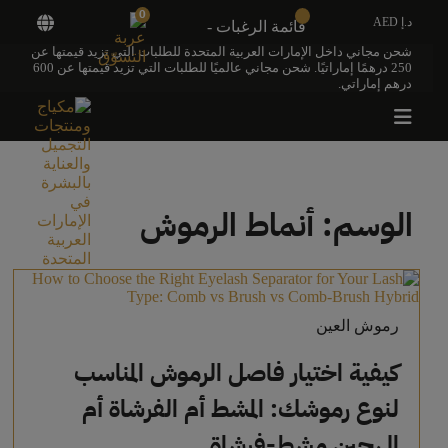
0
د.إ AED
قائمة الرغبات -
شحن مجاني داخل الإمارات العربية المتحدة للطلبات التي تزيد قيمتها عن
250 درهمًا إماراتيًا. شحن مجاني عالميًا للطلبات التي تزيد قيمتها عن 600
درهم إماراتي.
الوسم:
أنماط الرموش
رموش العين
كيفية اختيار فاصل الرموش المناسب
لنوع رموشك: المشط أم الفرشاة أم
الهجين مشط-فرشاة