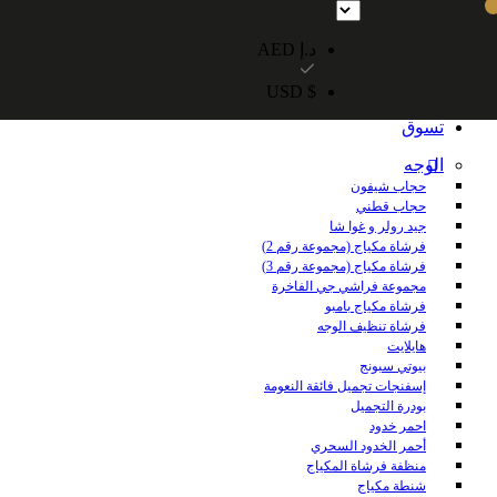
شحن مجاني داخل الإمارات العربية المتحدة للطلبات التي تزيد قيمتها عن 250 درهمًا إماراتيًا. شحن مجاني عالميًا للطلبات التي تزيد قيمتها عن 600 درهم 
د.إ AED
$ USD
الرئيسية
تسوق
الوجه
حجاب شيفون
حجاب قطني
جيد رولر و غوا شا
فرشاة مكياج (مجموعة رقم 2)
فرشاة مكياج (مجموعة رقم 3)
مجموعة فراشي جي الفاخرة
فرشاة مكياج بامبو
فرشاة تنظيف الوجه
هايلايت
بيوتي سبونج
إسفنجات تجميل فائقة النعومة
بودرة التجميل
احمر خدود
أحمر الخدود السحري
منظفة فرشاة المكياج
شنطة مكياج