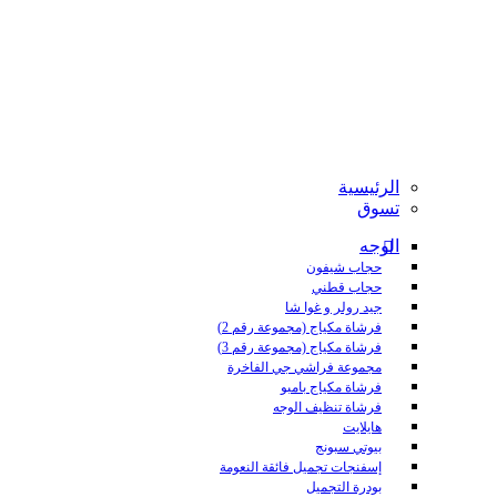
الرئيسية
تسوق
الوجه
حجاب شيفون
حجاب قطني
جيد رولر و غوا شا
فرشاة مكياج (مجموعة رقم 2)
فرشاة مكياج (مجموعة رقم 3)
مجموعة فراشي جي الفاخرة
فرشاة مكياج بامبو
فرشاة تنظيف الوجه
هايلايت
بيوتي سبونج
إسفنجات تجميل فائقة النعومة
بودرة التجميل