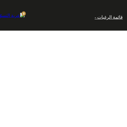
إماراتي.
0
قائمة الرغبات -