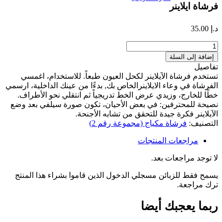
فرشاة ايلاينر
د.إ
35.00
كمية
فرشاة
إضافة إلى السلة
ايلاينر
تفاصيل
تستخدم فرشاة الآيلاينر لكحل العيون طبعاً. للاستخدام، اغمسي
الفرشاة في وعاء الايلاينرالخاص بك, بدءًا من عينك الداخلية، ارسمي
خطًا للخارج، وزيدي عرض الخط تدريجياً ثم انتقلي نحو الأطراف.
نصيحة للمحترفين: في بعض الأحيان، تكون صورة سيلفي بعد وضع
الآيلاينر فكرة جيدة للتحقق من تشابه الأجنحة.
التصنيف:
فرشاة مكياج (مجموعة رقم 2)
مراجعات المنتجات
لا توجد مراجعات بعد.
يسمح فقط للزبائن مسجلي الدخول الذين قاموا بشراء هذا المنتج
ترك مراجعة.
ربما يعجبك أيضا