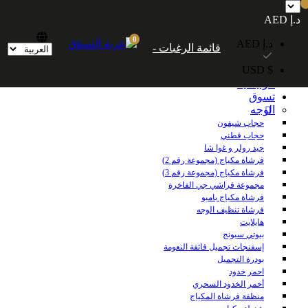
شحن مجاني داخل الإمارات العربية المتحدة للطلبات التي تزيد قيمتها عن 250
د.إ AED
درهمًا إماراتيًا. شحن مجاني عالميًا للطلبات التي تزيد قيمتها عن 600 درهم إماراتي.
0
د.إ AED
قائمة الرغبات -
$ USD
الرئيسية
تسوق
الوجه
حجاب شيفون
حجاب قطني
جيد رولر و غوا شا
فرشاة مكياج (مجموعة رقم 2)
فرشاة مكياج (مجموعة رقم 3)
مجموعة فراشي جي الفاخرة
فرشاة مكياج بامبو
فرشاة تنظيف الوجه
هايلايت
بيوتي سبونج
إسفنجات تجميل فائقة النعومة
بودرة التجميل
احمر خدود
أحمر الخدود السحري
منظفة فرشاة المكياج