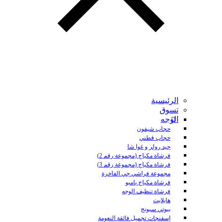
الرئيسية
تسوق
الوجه
حجاب شيفون
حجاب قطني
جيد رولر و غوا شا
فرشاة مكياج (مجموعة رقم 2)
فرشاة مكياج (مجموعة رقم 3)
مجموعة فراشي جي الفاخرة
فرشاة مكياج بامبو
فرشاة تنظيف الوجه
هايلايت
بيوتي سبونج
إسفنجات تجميل فائقة النعومة