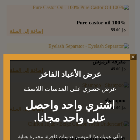
100% Pure castor oil
د.إ
55.00
إضافة إلى السلة
×
مفرقة الرموش
د.إ
45.00
إضافة إلى السلة
عرض الأعياد الفاخر
عرض حصري على العدسات اللاصقة
Shampoo
اشتري واحد واحصل
د.إ
80.00
إضافة إلى السلة
على واحد مجانا.
دلّلي عينيك هذا الموسم بعدسات فاخرة، مختارة بعناية
Beige chiffon (with underscarf)