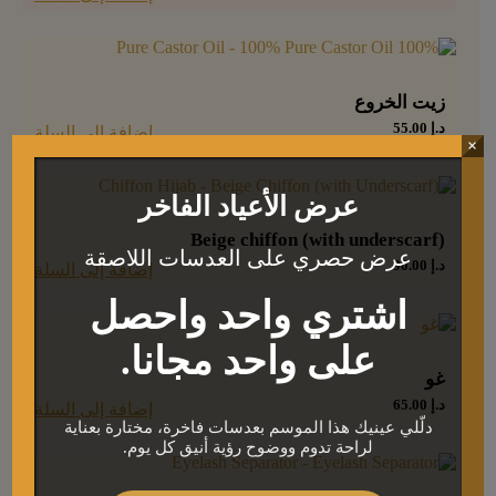
زيت الخروع
د.إ
55.00
إضافة إلى السلة
×
عرض الأعياد الفاخر
Beige chiffon (with underscarf)
عرض حصري على العدسات اللاصقة
د.إ
90.00
إضافة إلى السلة
اشتري واحد واحصل
على واحد مجانا.
غو
د.إ
65.00
إضافة إلى السلة
دلّلي عينيك هذا الموسم بعدسات فاخرة، مختارة بعناية
لراحة تدوم ووضوح رؤية أنيق كل يوم.