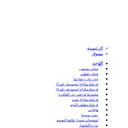
الرئيسية
تسوق
الوجه
حجاب شيفون
حجاب قطني
جيد رولر و غوا شا
فرشاة مكياج (مجموعة رقم 2)
فرشاة مكياج (مجموعة رقم 3)
مجموعة فراشي جي الفاخرة
فرشاة مكياج بامبو
فرشاة تنظيف الوجه
هايلايت
بيوتي سبونج
إسفنجات تجميل فائقة النعومة
بودرة التجميل