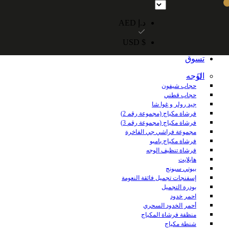
شحن مجاني داخل الإمارات العربية المتحدة للطلبات التي تزيد قيمتها عن 250 درهمًا إماراتيًا. شحن مجاني عالميًا للطلبات التي تزيد قيمتها عن 600 درهم 
د.إ AED
$ USD
الرئيسية
تسوق
الوجه
حجاب شيفون
حجاب قطني
جيد رولر و غوا شا
فرشاة مكياج (مجموعة رقم 2)
فرشاة مكياج (مجموعة رقم 3)
مجموعة فراشي جي الفاخرة
فرشاة مكياج بامبو
فرشاة تنظيف الوجه
هايلايت
بيوتي سبونج
إسفنجات تجميل فائقة النعومة
بودرة التجميل
احمر خدود
أحمر الخدود السحري
منظفة فرشاة المكياج
شنطة مكياج