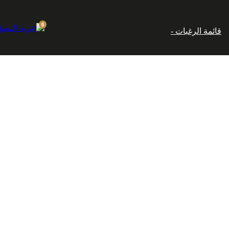
إماراتي.
0
قائمة الرغبات -