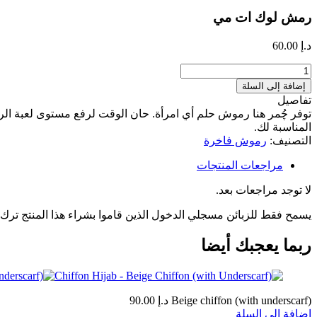
رمش لوك ات مي
د.إ
60.00
كمية
رمش
إضافة إلى السلة
لوك
تفاصيل
ات
توفر چُمر هنا رموش حلم أي امرأة. حان الوقت لرفع مستوى لعبة الرمو
مي
المناسبة لك.
التصنيف:
رموش فاخرة
مراجعات المنتجات
لا توجد مراجعات بعد.
يسمح فقط للزبائن مسجلي الدخول الذين قاموا بشراء هذا المنتج ترك
ربما يعجبك أيضا
Beige chiffon (with underscarf)
د.إ
90.00
إضافة إلى السلة