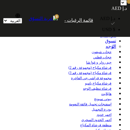
شحن مجاني داخل الإمارات العربية المتحدة للطلبات التي تزيد قيمتها عن 250
د.إ AED
درهمًا إماراتيًا. شحن مجاني عالميًا للطلبات التي تزيد قيمتها عن 600 درهم إماراتي.
0
د.إ AED
قائمة الرغبات -
$ USD
الرئيسية
تسوق
الوجه
حجاب شيفون
حجاب قطني
جيد رولر و غوا شا
فرشاة مكياج (مجموعة رقم 2)
فرشاة مكياج (مجموعة رقم 3)
مجموعة فراشي جي الفاخرة
فرشاة مكياج بامبو
فرشاة تنظيف الوجه
هايلايت
بيوتي سبونج
إسفنجات تجميل فائقة النعومة
بودرة التجميل
احمر خدود
أحمر الخدود السحري
منظفة فرشاة المكياج