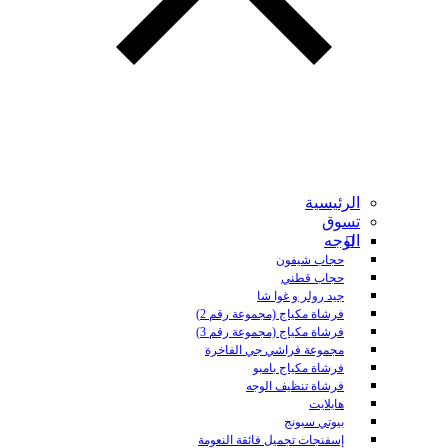
الرئيسية
تسوق
الوجه
حجاب شيفون
حجاب قطني
جيد رولر و غوا شا
فرشاة مكياج (مجموعة رقم 2)
فرشاة مكياج (مجموعة رقم 3)
مجموعة فراشي جي الفاخرة
فرشاة مكياج بامبو
فرشاة تنظيف الوجه
هايلايت
بيوتي سبونج
إسفنجات تجميل فائقة النعومة