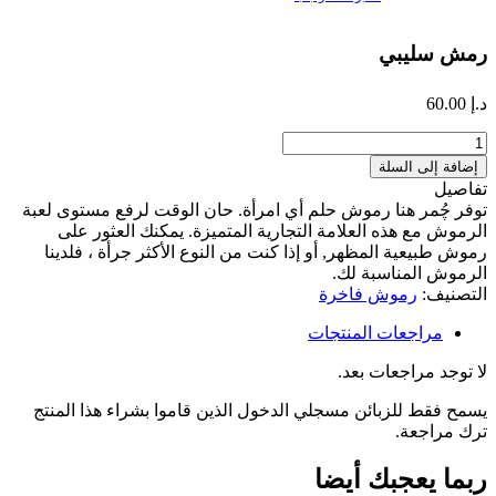
رمش سليبي
د.إ
60.00
كمية
رمش
إضافة إلى السلة
سليبي
تفاصيل
توفر چُمر هنا رموش حلم أي امرأة. حان الوقت لرفع مستوى لعبة
الرموش مع هذه العلامة التجارية المتميزة. يمكنك العثور على
رموش طبيعية المظهر, أو إذا كنت من النوع الأكثر جرأة ، فلدينا
الرموش المناسبة لك.
التصنيف:
رموش فاخرة
مراجعات المنتجات
لا توجد مراجعات بعد.
يسمح فقط للزبائن مسجلي الدخول الذين قاموا بشراء هذا المنتج
ترك مراجعة.
ربما يعجبك أيضا