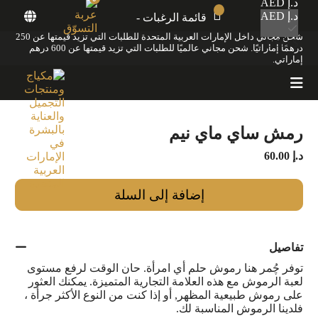
د.إ AED
د.إ AED
قائمة الرغبات -
الرئيسية
/
رموش فاخرة
/ رمش ساي ماي نيم
شحن مجاني داخل الإمارات العربية المتحدة للطلبات التي تزيد قيمتها عن 250
$ USD
درهمًا إماراتيًا. شحن مجاني عالميًا للطلبات التي تزيد قيمتها عن 600 درهم
إماراتي.
رمش ساي ماي نيم
د.إ
60.00
إضافة إلى السلة
تفاصيل
توفر چُمر هنا رموش حلم أي امرأة. حان الوقت لرفع مستوى
لعبة الرموش مع هذه العلامة التجارية المتميزة. يمكنك العثور
على رموش طبيعية المظهر, أو إذا كنت من النوع الأكثر جرأة ،
فلدينا الرموش المناسبة لك.