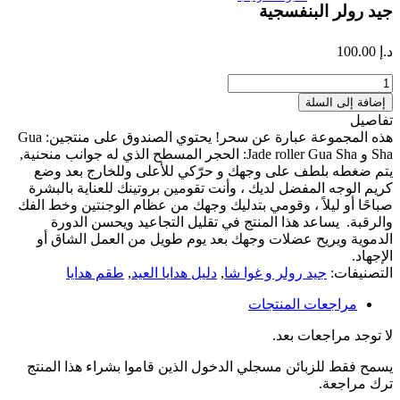
جيد رولر البنفسجية
د.إ
100.00
كمية
جيد
إضافة إلى السلة
رولر
تفاصيل
البنفسجية
هذه المجموعة عبارة عن سحر! يحتوي الصندوق على منتجين: Gua
Sha و Jade roller Gua Sha: الحجر المسطح الذي له جوانب منحنية,
يتم ضغطه بلطف على وجهك و حرّكي للأعلى وللخارج بعد وضع
كريم الوجه المفضل لديك ، وأنت تقومين بروتينك للعناية بالبشرة
صباحًا أو ليلاً ، وقومي بتدليك وجهك من عظام الوجنتين وخط الفك
والرقبة. يساعد هذا المنتج في تقليل التجاعيد ويحسن الدورة
الدموية ويريح عضلات وجهك بعد يوم طويل من العمل الشاق أو
الإجهاد.
التصنيفات:
جيد رولر و غوا شا
,
دليل هدايا العيد
,
طقم هدايا
مراجعات المنتجات
لا توجد مراجعات بعد.
يسمح فقط للزبائن مسجلي الدخول الذين قاموا بشراء هذا المنتج
ترك مراجعة.