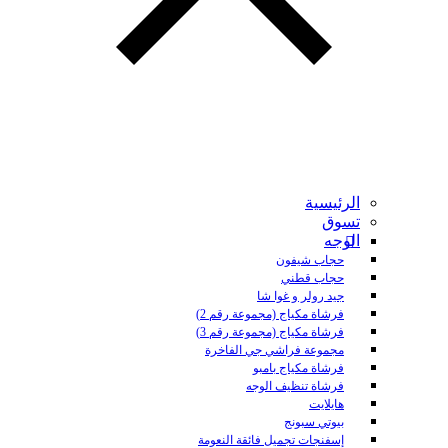
الرئيسية
تسوق
الوجه
حجاب شيفون
حجاب قطني
جيد رولر و غوا شا
فرشاة مكياج (مجموعة رقم 2)
فرشاة مكياج (مجموعة رقم 3)
مجموعة فراشي جي الفاخرة
فرشاة مكياج بامبو
فرشاة تنظيف الوجه
هايلايت
بيوتي سبونج
إسفنجات تجميل فائقة النعومة