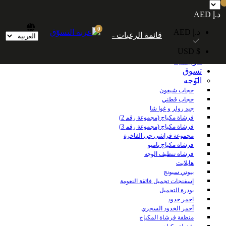
شحن مجاني داخل الإمارات العربية المتحدة للطلبات التي تزيد قيمتها عن 250
د.إ AED
درهمًا إماراتيًا. شحن مجاني عالميًا للطلبات التي تزيد قيمتها عن 600 درهم إماراتي.
0
د.إ AED
قائمة الرغبات -
$ USD
الرئيسية
تسوق
الوجه
حجاب شيفون
حجاب قطني
جيد رولر و غوا شا
فرشاة مكياج (مجموعة رقم 2)
فرشاة مكياج (مجموعة رقم 3)
مجموعة فراشي جي الفاخرة
فرشاة مكياج بامبو
فرشاة تنظيف الوجه
هايلايت
بيوتي سبونج
إسفنجات تجميل فائقة النعومة
بودرة التجميل
احمر خدود
أحمر الخدود السحري
منظفة فرشاة المكياج