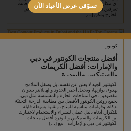
أي مكان داخل الإمارات العربية المتحدة (UAE)، فأنت
تسوّقي عرض الأعياد الآن
تعرفين أن ضوء النهار القوي والأجواء المشرقة في
الخارج يمكن […]
كونتور
أفضل منتجات الكونتور في دبي
والإمارات: أفضل الكريمات
والستيكس والبودرة
الكونتور الجيد لا يعلن عن نفسه؛ بل يصقل الملامح
بهدوء، يوازنها، ويجعل أحمر الخدود والهايلايتر يبدوان
مقصودين. في المناخات الحارة والمشمسة مثل دبي،
يجمع روتين الكونتور الأفضل بين مطابقة الدرجة التحتيّة
بذكاء، وقوامات مناسبة للمناخ، وتقنية بسيطة قابلة
للتكرار. أدناه دليل عملي للشراء والاستخدام لاختيارك
بين الكريمات والستيكس والبودرة أفضل منتجات
الكونتور في دبي والإمارات—مع […]