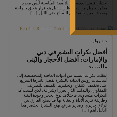
اختيار أفضل العدسات اللاصقة المناسبة ليس مجرد
مظهر جميل من دون نظارات؛ بل هو قرار يتعلق بالراحة
وصحة العين والثقة من الصباح حتى الليل. […]
جيد رولر
أفضل بكرات اليشم في دبي
والإمارات: أفضل الأحجار والبُنى
والتبريد
انتقلت بكرات اليشم من أدوات العافية المتخصصة إلى
أساسيات روتين العناية بالبشرة بفضل تأثيرها السريع
على تخفيف الانتفاخ، وتحفيزها اللطيف للتصريف
اللمفاوي، والتدليك الذي يعزز الإشراقة. لكن ليست كل
البكرات متساوية. فاختلاف نوع الحجر وجودة البنية
وطريقة تبريد الأداة والعناية بها قد يصنع الفارق بين
انزلاق حريري وصرير مزعج يهيّج البشرة. يختصر هذا
الدليل أهم […]