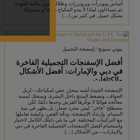
أساس وبودرات وبرونزرات وظلال عيون عالية الجودة،
ثم يتساءلون لماذا لا يبدو المكياج ناعمًا أو ممزوجًا
بشكل جميل. في كثير من […]
بيوتي سبونج / إسفنجة التجميل
أفضل الإسفنجات التجميلية الفاخرة
في دبي والإمارات: أفضل الأشكال
والكثافات
الإسفنجة الجيدة أشبه بمحرّر خفي لمكياجك—تُزيل
الحواف، وتضغط المنتج داخل البشرة، وتمنحك لمسة
معالجة هوائيًا لا توفّرها الفرش وحدها دائمًا. لكن
مصطلح “فاخر” ليس مجرد شعار؛ بل يظهر في بنية
المسام، وارتداد الإسفنجة، ودقّة القص، وكيفية تعاملها
مع التركيبات المختلفة. في ما يلي دليلك الكامل لاختيار
واستخدام أفضل الإسفنجات التجميلية الفاخرة في دبي
والإمارات—من الأشكال […]