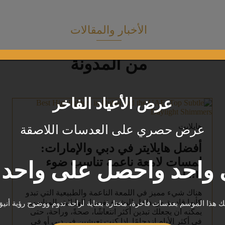
الأخبار والمقالات
من المدونة
عرض الأعياد الفاخر
هايلايت
عرض حصري على العدسات اللاصقة
أفضل هايلايتر في دبي والإمارات:
لمسات لامعة ناعمة تناسب ضوء
واحد واحصل على واحد م
النهار
هناك شيء مميز في اللمعة الناعمة والطبيعية التي تبدو
كأنها قادمة من داخل البشرة نفسها. الهايلايتر المناسب
يك هذا الموسم بعدسات فاخرة، مختارة بعناية لراحة تدوم ووضوح رؤية أنيق
يمكنه أن يجعلك تبدين أكثر انتعاشًا، صحةً، وراحة، حتى
في أكثر الأيام ازدحامًا. إذا كنت تعيشين في دبي أو في