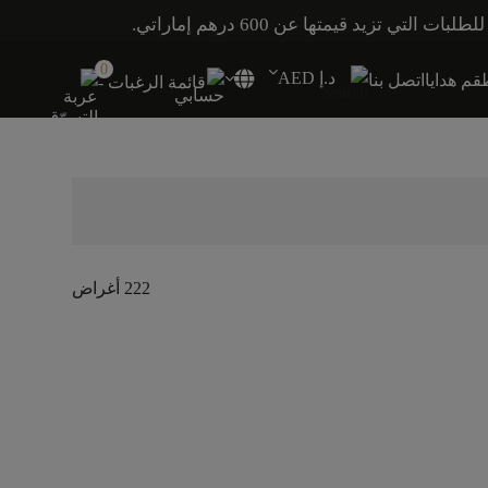
0
د.إ AED
م هدايا
اتصل بنا
قائمة الرغبات -
222 أغراض