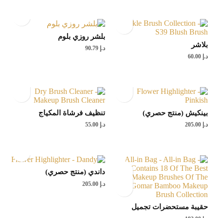
بلشر روزي بلوم
بلاشر
د.إ
90.79
د.إ
60.00
بينكيش (منتج حصري)
تنظيف فرشاة المكياج
د.إ
205.00
د.إ
55.00
داندي (منتج حصري)
د.إ
205.00
حقيبة مستحضرات تجميل