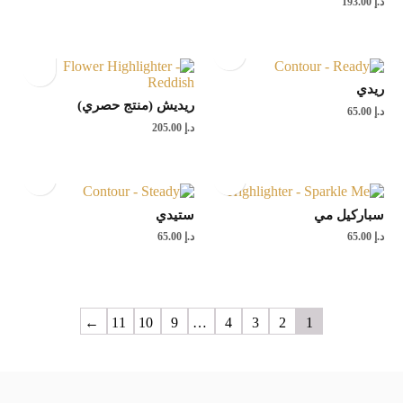
د.إ
193.00
ريدي
ريديش (منتج حصري)
د.إ
65.00
د.إ
205.00
سباركيل مي
ستيدي
د.إ
65.00
د.إ
65.00
←
11
10
9
…
4
3
2
1