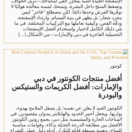
الإسفنجة الجيدة أشبه بمحرّر خفي لمكياجك—تُزيل الحواف،
وتضغط المنتج داخل البشرة، وتمنحك لمسة معالجة هوائيًا لا
توفّرها الفرش وحدها دائمًا. لكن مصطلح “فاخر” ليس
مجرد شعار؛ بل يظهر في بنية المسام، وارتداد الإسفنجة،
ودقّة القص، وكيفية تعاملها مع التركيبات المختلفة. في ما
يلي دليلك الكامل لاختيار واستخدام أفضل الإسفنجات
التجميلية الفاخرة في دبي والإمارات—من الأشكال […]
كونتور
أفضل منتجات الكونتور في دبي
والإمارات: أفضل الكريمات والستيكس
والبودرة
الكونتور الجيد لا يعلن عن نفسه؛ بل يصقل الملامح بهدوء،
يوازنها، ويجعل أحمر الخدود والهايلايتر يبدوان مقصودين. في
المناخات الحارة والمشمسة مثل دبي، يجمع روتين الكونتور
الأفضل بين مطابقة الدرجة التحتيّة بذكاء، وقوامات مناسبة
للمناخ، وتقنية بسيطة قابلة للتكرار. أدناه دليل عملي للشراء