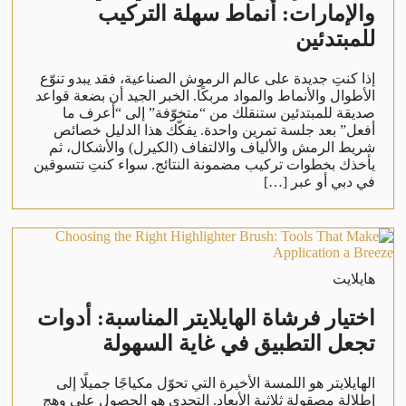
والإمارات: أنماط سهلة التركيب
للمبتدئين
إذا كنتِ جديدة على عالم الرموش الصناعية، فقد يبدو تنوّع
الأطوال والأنماط والمواد مربكًا. الخبر الجيد أن بضعة قواعد
صديقة للمبتدئين ستنقلك من “متخوّفة” إلى “أعرف ما
أفعل” بعد جلسة تمرين واحدة. يفكّك هذا الدليل خصائص
شريط الرمش والألياف والالتفاف (الكيرل) والأشكال، ثم
يأخذك بخطوات تركيب مضمونة النتائج. سواء كنتِ تتسوقين
في دبي أو عبر […]
هايلايت
اختيار فرشاة الهايلايتر المناسبة: أدوات
تجعل التطبيق في غاية السهولة
الهايلايتر هو اللمسة الأخيرة التي تحوّل مكياجًا جميلًا إلى
إطلالة مصقولة ثلاثية الأبعاد. التحدي هو الحصول على وهج