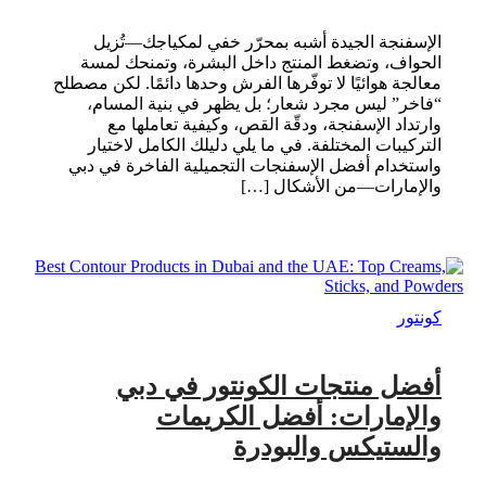
الإسفنجة الجيدة أشبه بمحرّر خفي لمكياجك—تُزيل
الحواف، وتضغط المنتج داخل البشرة، وتمنحك لمسة
معالجة هوائيًا لا توفّرها الفرش وحدها دائمًا. لكن مصطلح
“فاخر” ليس مجرد شعار؛ بل يظهر في بنية المسام،
وارتداد الإسفنجة، ودقّة القص، وكيفية تعاملها مع
التركيبات المختلفة. في ما يلي دليلك الكامل لاختيار
واستخدام أفضل الإسفنجات التجميلية الفاخرة في دبي
والإمارات—من الأشكال […]
كونتور
أفضل منتجات الكونتور في دبي
والإمارات: أفضل الكريمات
والستيكس والبودرة