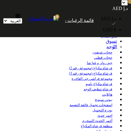
شحن مجاني داخل الإمارات العربية المتحدة للطلبات التي تزيد قيمتها عن 250
د.إ AED
درهمًا إماراتيًا. شحن مجاني عالميًا للطلبات التي تزيد قيمتها عن 600 درهم إماراتي.
0
د.إ AED
قائمة الرغبات -
$ USD
الرئيسية
تسوق
الوجه
حجاب شيفون
حجاب قطني
جيد رولر و غوا شا
فرشاة مكياج (مجموعة رقم 2)
فرشاة مكياج (مجموعة رقم 3)
مجموعة فراشي جي الفاخرة
فرشاة مكياج بامبو
فرشاة تنظيف الوجه
هايلايت
بيوتي سبونج
إسفنجات تجميل فائقة النعومة
بودرة التجميل
احمر خدود
أحمر الخدود السحري
منظفة فرشاة المكياج