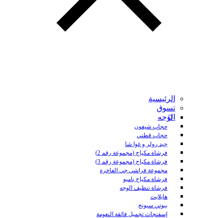
الرئيسية
تسوق
الوجه
حجاب شيفون
حجاب قطني
جيد رولر و غوا شا
فرشاة مكياج (مجموعة رقم 2)
فرشاة مكياج (مجموعة رقم 3)
مجموعة فراشي جي الفاخرة
فرشاة مكياج بامبو
فرشاة تنظيف الوجه
هايلايت
بيوتي سبونج
إسفنجات تجميل فائقة النعومة