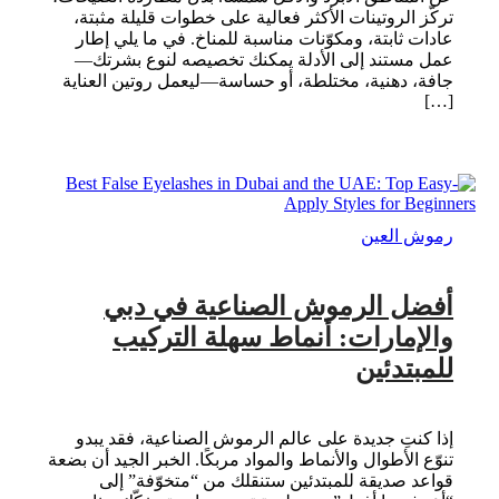
تركّز الروتينات الأكثر فعالية على خطوات قليلة مثبتة،
عادات ثابتة، ومكوّنات مناسبة للمناخ. في ما يلي إطار
عمل مستند إلى الأدلة يمكنك تخصيصه لنوع بشرتك—
جافة، دهنية، مختلطة، أو حساسة—ليعمل روتين العناية
[…]
رموش العين
أفضل الرموش الصناعية في دبي
والإمارات: أنماط سهلة التركيب
للمبتدئين
إذا كنتِ جديدة على عالم الرموش الصناعية، فقد يبدو
تنوّع الأطوال والأنماط والمواد مربكًا. الخبر الجيد أن بضعة
قواعد صديقة للمبتدئين ستنقلك من “متخوّفة” إلى