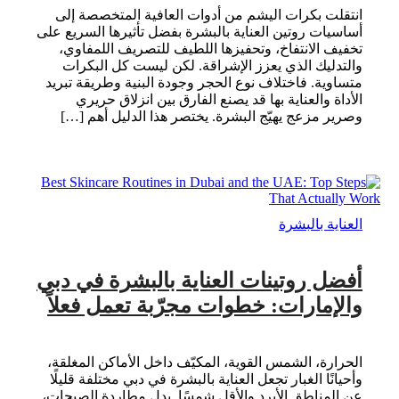
انتقلت بكرات اليشم من أدوات العافية المتخصصة إلى
أساسيات روتين العناية بالبشرة بفضل تأثيرها السريع على
تخفيف الانتفاخ، وتحفيزها اللطيف للتصريف اللمفاوي،
والتدليك الذي يعزز الإشراقة. لكن ليست كل البكرات
متساوية. فاختلاف نوع الحجر وجودة البنية وطريقة تبريد
الأداة والعناية بها قد يصنع الفارق بين انزلاق حريري
وصرير مزعج يهيّج البشرة. يختصر هذا الدليل أهم […]
العناية بالبشرة
أفضل روتينات العناية بالبشرة في دبي
والإمارات: خطوات مجرّبة تعمل فعلاً
الحرارة، الشمس القوية، المكيّف داخل الأماكن المغلقة،
وأحيانًا الغبار تجعل العناية بالبشرة في دبي مختلفة قليلًا
عن المناطق الأبرد والأقل شمسًا. بدل مطاردة الصيحات،