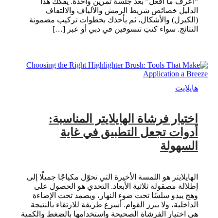
“أعرف ما أفعل” بعد جلسة تمرين واحدة. يفكّك هذا
الدليل خصائص شريط الرمش والألياف والالتفاف
(الكيرل) والأشكال، ثم يأخذك بخطوات تركيب مضمونة
النتائج. سواء كنتِ تتسوقين في دبي أو عبر […]
هايلايت
اختيار فرشاة الهايلايتر المناسبة:
أدوات تجعل التطبيق في غاية
السهولة
الهايلايتر هو اللمسة الأخيرة التي تحوّل مكياجًا جميلًا إلى
إطلالة مصقولة ثلاثية الأبعاد. التحدي هو الحصول على
وهج يبدو سلسًا تحت ضوء النهار، ويصمد تحت الإضاءة
الداخلية، ولا يبرز القوام. أسرع طريقة للارتقاء بالنتيجة
هي اختيار الفرشاة الصحيحة واستخدامها بالضغط والكمية