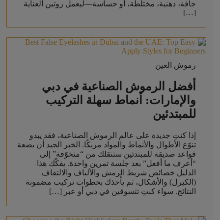
جافة، دهنية، مختلطة، أو حساسة—ليعمل روتين العناية
[…]
رموش العين
أفضل الرموش الصناعية في دبي
والإمارات: أنماط سهلة التركيب
للمبتدئين
إذا كنتِ جديدة على عالم الرموش الصناعية، فقد يبدو
تنوّع الأطوال والأنماط والمواد مربكًا. الخبر الجيد أن بضعة
قواعد صديقة للمبتدئين ستنقلك من “متخوّفة” إلى
“أعرف ما أفعل” بعد جلسة تمرين واحدة. يفكّك هذا
الدليل خصائص شريط الرمش والألياف والالتفاف
(الكيرل) والأشكال، ثم يأخذك بخطوات تركيب مضمونة
النتائج. سواء كنتِ تتسوقين في دبي أو عبر […]