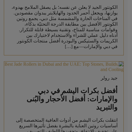
الكونتور الجيد لا يعلن عن نفسه؛ بل يصقل الملامح بهدوء،
يوازنها، ويجعل أحمر الخدود والهايلايتر يبدوان مقصودين.
في المناخات الحارة والمشمسة مثل دبي، يجمع روتين
الكونتور الأفضل بين مطابقة الدرجة التحتيّة بذكاء،
وقوامات مناسبة للمناخ، وتقنية بسيطة قابلة للتكرار.
أدناه دليل عملي للشراء والاستخدام لاختيارك بين
الكريمات والستيكس والبودرة أفضل منتجات الكونتور
في دبي والإمارات—مع […]
جيد رولر
أفضل بكرات اليشم في دبي
والإمارات: أفضل الأحجار والبُنى
والتبريد
انتقلت بكرات اليشم من أدوات العافية المتخصصة إلى
أساسيات روتين العناية بالبشرة بفضل تأثيرها السريع
على تخفيف الانتفاخ، وتحفيزها اللطيف للتصريف