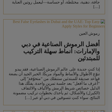
جافة، دهنية، مختلطة، أو حساسة—ليعمل روتين العناية
[…]
رموش العين
أفضل الرموش الصناعية في دبي
والإمارات: أنماط سهلة التركيب
للمبتدئين
إذا كنتِ جديدة على عالم الرموش الصناعية، فقد يبدو
تنوّع الأطوال والأنماط والمواد مربكًا. الخبر الجيد أن بضعة
قواعد صديقة للمبتدئين ستنقلك من “متخوّفة” إلى
“أعرف ما أفعل” بعد جلسة تمرين واحدة. يفكّك هذا
الدليل خصائص شريط الرمش والألياف والالتفاف
(الكيرل) والأشكال، ثم يأخذك بخطوات تركيب مضمونة
النتائج. سواء كنتِ تتسوقين في دبي أو عبر […]