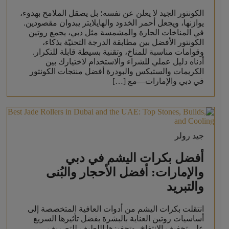
الكونتور الجيد لا يعلن عن نفسه؛ بل يصقل الملامح بهدوء،
يوازنها، ويجعل أحمر الخدود والهايلايتر يبدوان مقصودين.
في المناخات الحارة والمشمسة مثل دبي، يجمع روتين
الكونتور الأفضل بين مطابقة الدرجة التحتيّة بذكاء،
وقوامات مناسبة للمناخ، وتقنية بسيطة قابلة للتكرار.
أدناه دليل عملي للشراء والاستخدام لاختيارك بين
الكريمات والستيكس والبودرة أفضل منتجات الكونتور
في دبي والإمارات—مع […]
جيد رولر
أفضل بكرات اليشم في دبي
والإمارات: أفضل الأحجار والبُنى
والتبريد
انتقلت بكرات اليشم من أدوات العافية المتخصصة إلى
أساسيات روتين العناية بالبشرة بفضل تأثيرها السريع
على تخفيف الانتفاخ، وتحفيزها اللطيف للتصريف