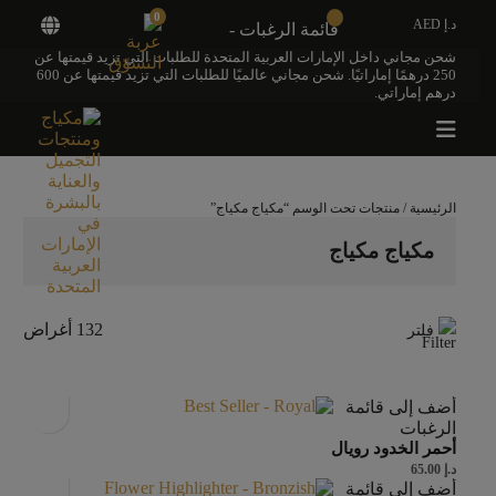
0
د.إ AED
قائمة الرغبات -
شحن مجاني داخل الإمارات العربية المتحدة للطلبات التي تزيد قيمتها عن
250 درهمًا إماراتيًا. شحن مجاني عالميًا للطلبات التي تزيد قيمتها عن 600
درهم إماراتي.
الرئيسية
/ منتجات تحت الوسم “مكياج مكياج”
مكياج مكياج
132 أغراض
فلتر
أضف إلى قائمة
الرغبات
أحمر الخدود رويال
د.إ
65.00
أضف إلى قائمة