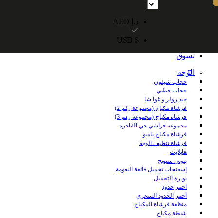
شحن مجاني داخل الإمارات العربية المتحدة للطلبات التي تزيد قيمتها عن 250 درهمًا إماراتيًا. شحن مجاني عالميًا للطلبات التي تزيد قيمتها عن 600 درهم 
د.إ AED
$ USD
الرئيسية
تسوق
الوجه
حجاب شيفون
حجاب قطني
جيد رولر و غوا شا
فرشاة مكياج (مجموعة رقم 2)
فرشاة مكياج (مجموعة رقم 3)
مجموعة فراشي جي الفاخرة
فرشاة مكياج بامبو
فرشاة تنظيف الوجه
هايلايت
بيوتي سبونج
إسفنجات تجميل فائقة النعومة
بودرة التجميل
احمر خدود
أحمر الخدود السحري
منظفة فرشاة المكياج
شنطة مكياج