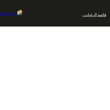
إماراتي.
0
قائمة الرغبات -