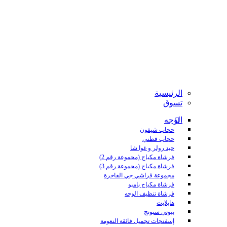
الرئيسية
تسوق
الوجه
حجاب شيفون
حجاب قطني
جيد رولر و غوا شا
فرشاة مكياج (مجموعة رقم 2)
فرشاة مكياج (مجموعة رقم 3)
مجموعة فراشي جي الفاخرة
فرشاة مكياج بامبو
فرشاة تنظيف الوجه
هايلايت
بيوتي سبونج
إسفنجات تجميل فائقة النعومة