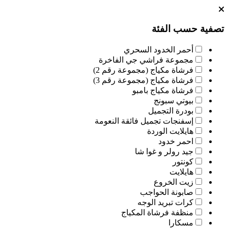
تصفية حسب الفئة
أحمر الخدود السحري
مجموعة فراشي جي الفاخرة
فرشاة مكياج (مجموعة رقم 2)
فرشاة مكياج (مجموعة رقم 3)
فرشاة مكياج بامبو
بيوتي سبونج
بودرة التجميل
إسفنجات تجميل فائقة النعومة
هايلايت الوردة
احمر خدود
جيد رولر و غوا شا
كونتور
هايلايت
زيت الخروع
صابونة الحواجب
كرات تبريد الوجه
منظفة فرشاة المكياج
مسكارا