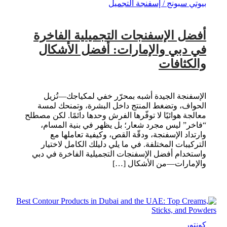
بيوتي سبونج / إسفنجة التجميل
أفضل الإسفنجات التجميلية الفاخرة
في دبي والإمارات: أفضل الأشكال
والكثافات
الإسفنجة الجيدة أشبه بمحرّر خفي لمكياجك—تُزيل
الحواف، وتضغط المنتج داخل البشرة، وتمنحك لمسة
معالجة هوائيًا لا توفّرها الفرش وحدها دائمًا. لكن مصطلح
“فاخر” ليس مجرد شعار؛ بل يظهر في بنية المسام،
وارتداد الإسفنجة، ودقّة القص، وكيفية تعاملها مع
التركيبات المختلفة. في ما يلي دليلك الكامل لاختيار
واستخدام أفضل الإسفنجات التجميلية الفاخرة في دبي
والإمارات—من الأشكال […]
كونتور