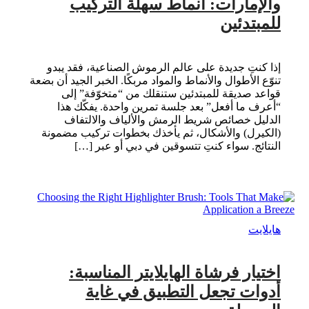
والإمارات: أنماط سهلة التركيب
للمبتدئين
إذا كنتِ جديدة على عالم الرموش الصناعية، فقد يبدو
تنوّع الأطوال والأنماط والمواد مربكًا. الخبر الجيد أن بضعة
قواعد صديقة للمبتدئين ستنقلك من “متخوّفة” إلى
“أعرف ما أفعل” بعد جلسة تمرين واحدة. يفكّك هذا
الدليل خصائص شريط الرمش والألياف والالتفاف
(الكيرل) والأشكال، ثم يأخذك بخطوات تركيب مضمونة
النتائج. سواء كنتِ تتسوقين في دبي أو عبر […]
هايلايت
اختيار فرشاة الهايلايتر المناسبة:
أدوات تجعل التطبيق في غاية