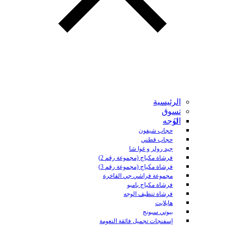
الرئيسية
تسوق
الوجه
حجاب شيفون
حجاب قطني
جيد رولر و غوا شا
فرشاة مكياج (مجموعة رقم 2)
فرشاة مكياج (مجموعة رقم 3)
مجموعة فراشي جي الفاخرة
فرشاة مكياج بامبو
فرشاة تنظيف الوجه
هايلايت
بيوتي سبونج
إسفنجات تجميل فائقة النعومة