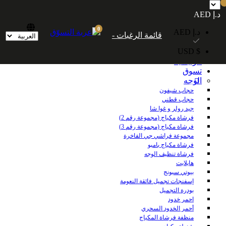
شحن مجاني داخل الإمارات العربية المتحدة للطلبات التي تزيد قيمتها عن 250
د.إ AED
درهمًا إماراتيًا. شحن مجاني عالميًا للطلبات التي تزيد قيمتها عن 600 درهم إماراتي.
0
د.إ AED
قائمة الرغبات -
$ USD
الرئيسية
تسوق
الوجه
حجاب شيفون
حجاب قطني
جيد رولر و غوا شا
فرشاة مكياج (مجموعة رقم 2)
فرشاة مكياج (مجموعة رقم 3)
مجموعة فراشي جي الفاخرة
فرشاة مكياج بامبو
فرشاة تنظيف الوجه
هايلايت
بيوتي سبونج
إسفنجات تجميل فائقة النعومة
بودرة التجميل
احمر خدود
أحمر الخدود السحري
منظفة فرشاة المكياج