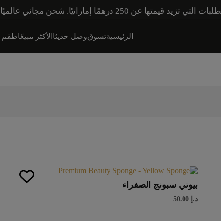
اني عالميًا للطلبات التي تزيد قيمتها عن 600 درهم إماراتي.
الرئيسية
تسوق
وصل حديثا
الأكثر مبيعًا
طقم هد
بيوتي سبونج الصفراء
د.إ
50.00