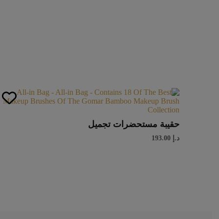
حقيبة مستحضرات تجميل
د.إ
193.00