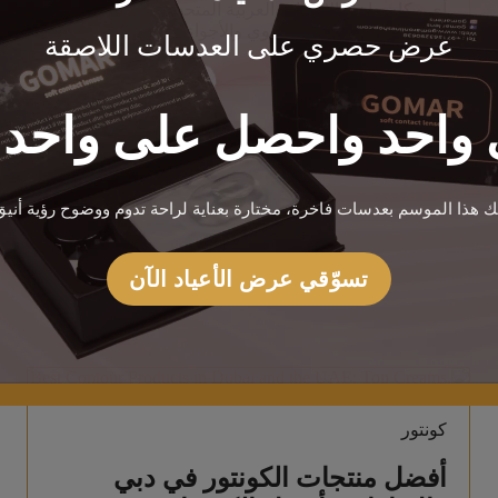
أي مكان داخل الإمارات العربية المتحدة (UAE)، فأنت
تعرفين أن ضوء النهار القوي والأجواء المشرقة في
عرض حصري على العدسات اللاصقة
الخارج يمكن […]
واحد واحصل على واحد م
يك هذا الموسم بعدسات فاخرة، مختارة بعناية لراحة تدوم ووضوح رؤية أنيق
تسوّقي عرض الأعياد الآن
كونتور
أفضل منتجات الكونتور في دبي