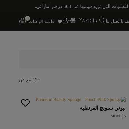
0
د.إ AED
ايا
اتصل بنا
قائمة الرغبات -
159 أغراض
بيوتي سبونج القرنفلية
د.إ
50.00