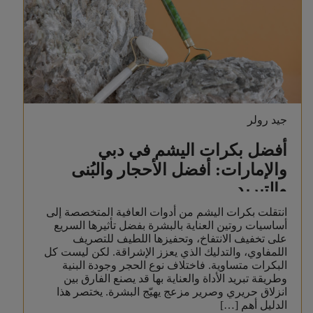
جيد رولر
أفضل بكرات اليشم في دبي
والإمارات: أفضل الأحجار والبُنى
والتبريد
انتقلت بكرات اليشم من أدوات العافية المتخصصة إلى
أساسيات روتين العناية بالبشرة بفضل تأثيرها السريع
على تخفيف الانتفاخ، وتحفيزها اللطيف للتصريف
اللمفاوي، والتدليك الذي يعزز الإشراقة. لكن ليست كل
البكرات متساوية. فاختلاف نوع الحجر وجودة البنية
وطريقة تبريد الأداة والعناية بها قد يصنع الفارق بين
انزلاق حريري وصرير مزعج يهيّج البشرة. يختصر هذا
الدليل أهم […]