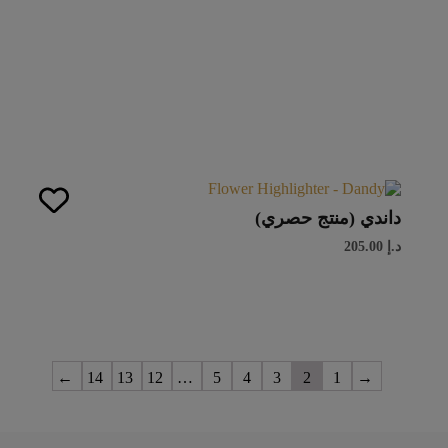
داندي (منتج حصري)
د.إ
205.00
←
14
13
12
…
5
4
3
2
1
→